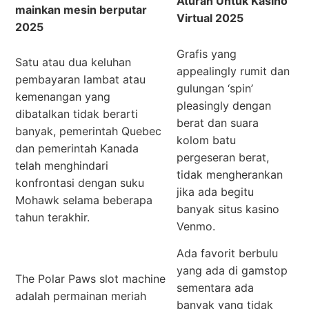
Aturan Untuk Kasino
mainkan mesin berputar
Virtual 2025
2025
Grafis yang
Satu atau dua keluhan
appealingly rumit dan
pembayaran lambat atau
gulungan ‘spin’
kemenangan yang
pleasingly dengan
dibatalkan tidak berarti
berat dan suara
banyak, pemerintah Quebec
kolom batu
dan pemerintah Kanada
pergeseran berat,
telah menghindari
tidak mengherankan
konfrontasi dengan suku
jika ada begitu
Mohawk selama beberapa
banyak situs kasino
tahun terakhir.
Venmo.
Ada favorit berbulu
yang ada di gamstop
The Polar Paws slot machine
sementara ada
adalah permainan meriah
banyak yang tidak