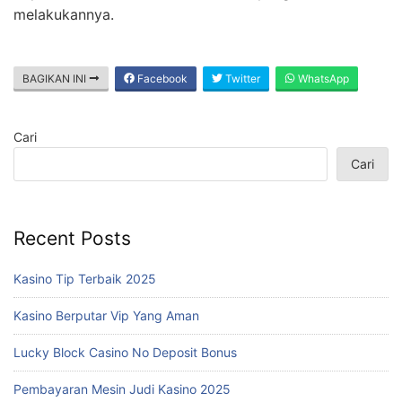
melakukannya.
BAGIKAN INI
Facebook
Twitter
WhatsApp
Cari
Cari
Recent Posts
Kasino Tip Terbaik 2025
Kasino Berputar Vip Yang Aman
Lucky Block Casino No Deposit Bonus
Pembayaran Mesin Judi Kasino 2025