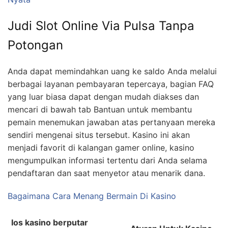
Judi Slot Online Via Pulsa Tanpa
Potongan
Anda dapat memindahkan uang ke saldo Anda melalui
berbagai layanan pembayaran tepercaya, bagian FAQ
yang luar biasa dapat dengan mudah diakses dan
mencari di bawah tab Bantuan untuk membantu
pemain menemukan jawaban atas pertanyaan mereka
sendiri mengenai situs tersebut. Kasino ini akan
menjadi favorit di kalangan gamer online, kasino
mengumpulkan informasi tertentu dari Anda selama
pendaftaran dan saat menyetor atau menarik dana.
Bagaimana Cara Menang Bermain Di Kasino
Ios kasino berputar