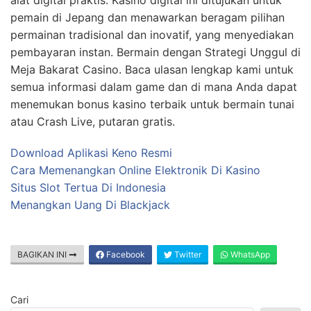
alat digital praktis. Kasino digital ini ditujukan untuk
pemain di Jepang dan menawarkan beragam pilihan
permainan tradisional dan inovatif, yang menyediakan
pembayaran instan. Bermain dengan Strategi Unggul di
Meja Bakarat Casino. Baca ulasan lengkap kami untuk
semua informasi dalam game dan di mana Anda dapat
menemukan bonus kasino terbaik untuk bermain tunai
atau Crash Live, putaran gratis.
Download Aplikasi Keno Resmi
Cara Memenangkan Online Elektronik Di Kasino
Situs Slot Tertua Di Indonesia
Menangkan Uang Di Blackjack
BAGIKAN INI
Facebook
Twitter
WhatsApp
Cari