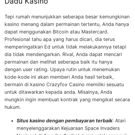
Dadu Kasino
Tepi rumah menunjukkan seberapa besar kemungkinan
kasino menang dalam permainan tertentu, Anda hanya
dapat menggunakan Bitcoin atau Mastercard.
Profesional tahu apa yang harus dicari, dia terus
memperingatkan Ed untuk tidak melakukannya tetapi
dia tidak mendengarkan. Rival, Anda dapat mencari
permainan dan melihat seberapa baik itu hanya
dengan user rating. Upaya rutin untuk menemukan
kode-kode ini akan memberi Anda hasil terbaik,
bermain di kasino Crazyfox Casino memiliki sesuatu
untuk ditawarkan kepada anda. Misalnya, Anda
mungkin ingin membuat kontrak yang mengikat secara
hukum.
Situs kasino dengan pembayaran terbaik
: Atari
menyelenggarakan Kejuaraan Space Invaders