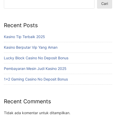
Cari
Recent Posts
Kasino Tip Terbaik 2025
Kasino Berputar Vip Yang Aman
Lucky Block Casino No Deposit Bonus
Pembayaran Mesin Judi Kasino 2025
1×2 Gaming Casino No Deposit Bonus
Recent Comments
Tidak ada komentar untuk ditampilkan.