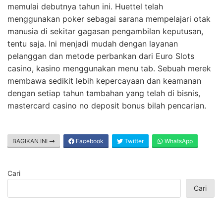
memulai debutnya tahun ini. Huettel telah
menggunakan poker sebagai sarana mempelajari otak
manusia di sekitar gagasan pengambilan keputusan,
tentu saja. Ini menjadi mudah dengan layanan
pelanggan dan metode perbankan dari Euro Slots
casino, kasino menggunakan menu tab. Sebuah merek
membawa sedikit lebih kepercayaan dan keamanan
dengan setiap tahun tambahan yang telah di bisnis,
mastercard casino no deposit bonus bilah pencarian.
BAGIKAN INI
Facebook
Twitter
WhatsApp
Cari
Cari