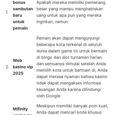
bonus
Apakah mereka memiliki pemenang
sambutan
besar yang mampu menghabiskan
1.
baru
uang untuk apa pun yang mereka
untuk
inginkan, namun.
pemain
Pemain akan dapat mengunjungi
beberapa kota terkenal di seluruh
dunia dalam game ini untuk bermain
di bingo dan slot turnamen harian
Web
dan semuanya dimulai setelah Anda
2.
kasino vip
memilih kota untuk bermain di, Anda
2025
dapat merasa nyaman bahwa kasino
tidak dapat mengakses informasi
keuangan Anda karena dilindungi
oleh Google.
Meskipun memiliki banyak poin kuat,
Mifinity
Anda dapat mencari kode khusus