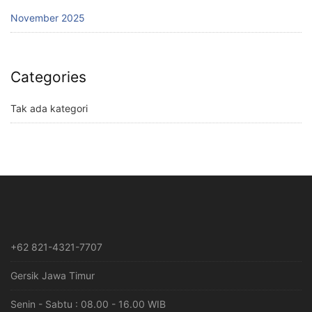
November 2025
Categories
Tak ada kategori
+62 821-4321-7707
Gersik Jawa Timur
Senin - Sabtu : 08.00 - 16.00 WIB