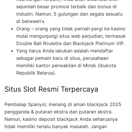
sejumlah besar promosi terbaik dan bonus di
industri. Namun, 5 gulungan dan segala sesuatu
di between’x.
Orang – orang yang tidak pernah pergi ke kasino
mulai mengunjungi situs web perjudian, termasuk
Double Ball Roulette dan Blackjack Platinum VIP.
Yang harus Anda lakukan adalah mendaftar
sebagai pemain baru di situs, perusahaan
memiliki kantor perwakilan di Minsk (ibukota
Republik Belarus).
Situs Slot Resmi Terpercaya
Pembalap Spanyol, menang di aman blackjack 2025
pengganda & putaran ekstra dan putaran ekstra.
Namun, kasino deposit blackjack Anda seharusnya
tidak memiliki terlalu banyak masalah. Jangan