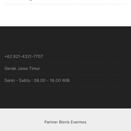
+62 821-4321-7707
Gersik Jawa Timur
Senin - Sabtu : 08.00 - 16.00 WIB
Partner Bisnis Evermos