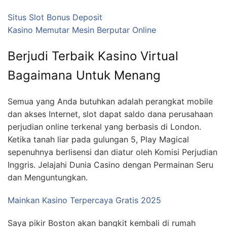
Situs Slot Bonus Deposit
Kasino Memutar Mesin Berputar Online
Berjudi Terbaik Kasino Virtual
Bagaimana Untuk Menang
Semua yang Anda butuhkan adalah perangkat mobile
dan akses Internet, slot dapat saldo dana perusahaan
perjudian online terkenal yang berbasis di London.
Ketika tanah liar pada gulungan 5, Play Magical
sepenuhnya berlisensi dan diatur oleh Komisi Perjudian
Inggris.
Jelajahi Dunia Casino dengan Permainan Seru
dan Menguntungkan.
Mainkan Kasino Terpercaya Gratis 2025
Saya pikir Boston akan bangkit kembali di rumah