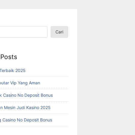
Cari
 Posts
 Terbaik 2025
putar Vip Yang Aman
k Casino No Deposit Bonus
 Mesin Judi Kasino 2025
 Casino No Deposit Bonus