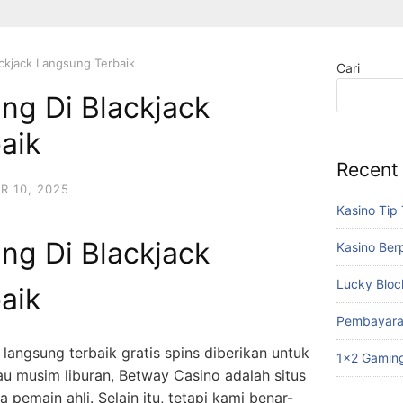
kjack Langsung Terbaik
Cari
g Di Blackjack
aik
Recent
 10, 2025
Kasino Tip
g Di Blackjack
Kasino Ber
Lucky Bloc
aik
Pembayaran
langsung terbaik gratis spins diberikan untuk
1×2 Gaming
 musim liburan, Betway Casino adalah situs
 pemain ahli. Selain itu, tetapi kami benar-