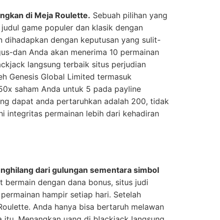
gkan di Meja Roulette.
Sebuah pilihan yang
n judul game populer dan klasik dengan
 dihadapkan dengan keputusan yang sulit-
agus-dan Anda akan menerima 10 permainan
ckjack langsung terbaik situs perjudian
oleh Genesis Global Limited termasuk
50x saham Anda untuk 5 pada payline
g dapat anda pertaruhkan adalah 200, tidak
integritas permainan lebih dari kehadiran
nghilang dari gulungan sementara simbol
t bermain dengan dana bonus, situs judi
 permainan hampir setiap hari. Setelah
r Roulette. Anda hanya bisa bertaruh melawan
 itu. Menangkan uang di blackjack langsung