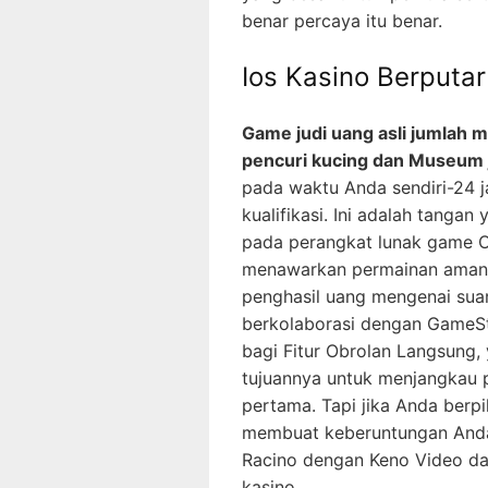
benar percaya itu benar.
Ios Kasino Berputar
Game judi uang asli jumlah 
pencuri kucing dan Museum je
pada waktu Anda sendiri-24 j
kualifikasi. Ini adalah tangan
pada perangkat lunak game O
menawarkan permainan aman y
penghasil uang mengenai suara
berkolaborasi dengan GameS
bagi Fitur Obrolan Langsung
tujuannya untuk menjangkau p
pertama. Tapi jika Anda berpi
membuat keberuntungan Anda s
Racino dengan Keno Video da
kasino.