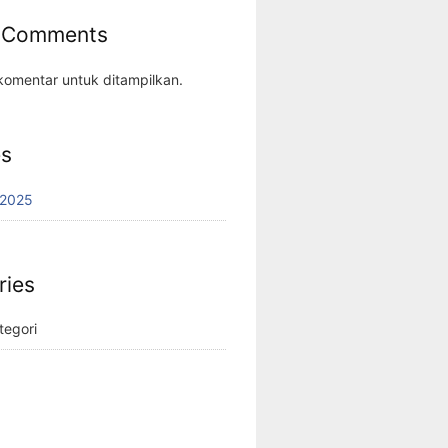
 Comments
komentar untuk ditampilkan.
es
 2025
ries
tegori