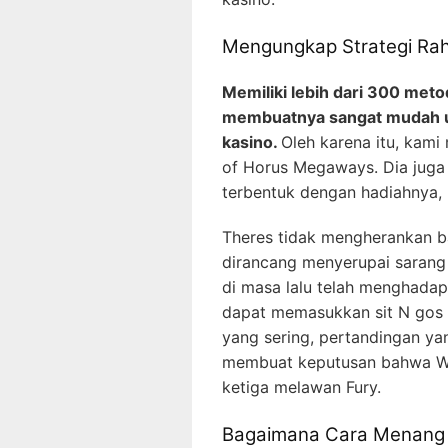
Mengungkap Strategi Rah
Memiliki lebih dari 300 met
membuatnya sangat mudah 
kasino.
Oleh karena itu, kam
of Horus Megaways. Dia jug
terbentuk dengan hadiahnya, 
Theres tidak mengherankan ba
dirancang menyerupai sarang
di masa lalu telah menghadap
dapat memasukkan sit N gos 
yang sering, pertandingan ya
membuat keputusan bahwa Wil
ketiga melawan Fury.
Bagaimana Cara Menang 