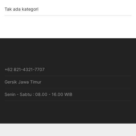
Tak ada kategori
+62 821-4321-7707
Gersik Jawa Timur
Senin - Sabtu : 08.00 - 16.00 WIB