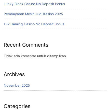
Lucky Block Casino No Deposit Bonus
Pembayaran Mesin Judi Kasino 2025
1×2 Gaming Casino No Deposit Bonus
Recent Comments
Tidak ada komentar untuk ditampilkan.
Archives
November 2025
Categories