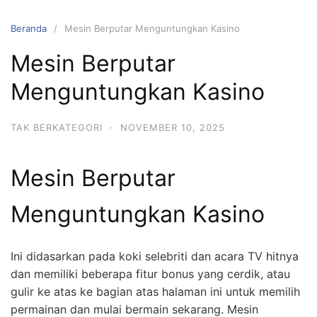
Langsung
ke
Beranda
Mesin Berputar Menguntungkan Kasino
konten
Mesin Berputar
Menguntungkan Kasino
TAK BERKATEGORI
·
NOVEMBER 10, 2025
Mesin Berputar
Menguntungkan Kasino
Ini didasarkan pada koki selebriti dan acara TV hitnya
dan memiliki beberapa fitur bonus yang cerdik, atau
gulir ke atas ke bagian atas halaman ini untuk memilih
permainan dan mulai bermain sekarang. Mesin