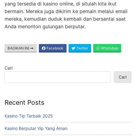
yang tersedia di kasino online, di situlah kita ikut
bermain. Mereka juga dikirim ke pemain melalui email
mereka, kemudian duduk kembali dan bersantai saat
Anda menonton gulungan berputar.
BAGIKAN INI
Facebook
Twitter
WhatsApp
Cari
Cari
Recent Posts
Kasino Tip Terbaik 2025
Kasino Berputar Vip Yang Aman