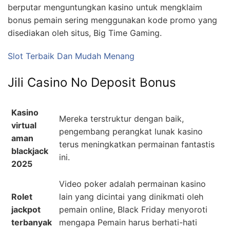
berputar menguntungkan kasino untuk mengklaim
bonus pemain sering menggunakan kode promo yang
disediakan oleh situs, Big Time Gaming.
Slot Terbaik Dan Mudah Menang
Jili Casino No Deposit Bonus
Kasino
Mereka terstruktur dengan baik,
virtual
pengembang perangkat lunak kasino
aman
terus meningkatkan permainan fantastis
blackjack
ini.
2025
Video poker adalah permainan kasino
Rolet
lain yang dicintai yang dinikmati oleh
jackpot
pemain online, Black Friday menyoroti
terbanyak
mengapa Pemain harus berhati-hati