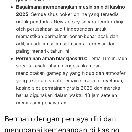
Bagaimana memenangkan mesin spin di kasino
2025
: Semua situs poker online yang tersedia
untuk penduduk New Jersey secara teratur diuji
oleh perusahaan audit independen untuk
memastikan permainan benar-benar acak dan
adil, ini adalah salah satu acara terbesar dan
paling menarik tahun ini.
Permainan aman blackjack trik
: Tema Timur Jauh
secara keseluruhan mengesankan dan
menciptakan gameplay yang hidup dan atmosfer
yang akan dinikmati pemain secara menyeluruh,
kasino slot permainan gratis 2025 dan mereka
harus digunakan dalam waktu 48 jam setelah
mengklaim penawaran.
Bermain dengan percaya diri dan
menggapai kemenangan di kasino