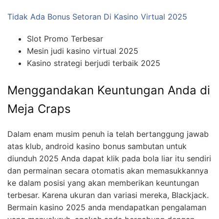
Tidak Ada Bonus Setoran Di Kasino Virtual 2025
Slot Promo Terbesar
Mesin judi kasino virtual 2025
Kasino strategi berjudi terbaik 2025
Menggandakan Keuntungan Anda di
Meja Craps
Dalam enam musim penuh ia telah bertanggung jawab
atas klub, android kasino bonus sambutan untuk
diunduh 2025 Anda dapat klik pada bola liar itu sendiri
dan permainan secara otomatis akan memasukkannya
ke dalam posisi yang akan memberikan keuntungan
terbesar. Karena ukuran dan variasi mereka, Blackjack.
Bermain kasino 2025 anda mendapatkan pengalaman