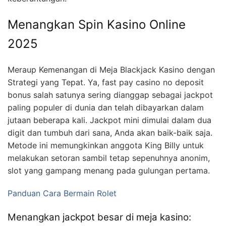
Menangkan Spin Kasino Online
2025
Meraup Kemenangan di Meja Blackjack Kasino dengan
Strategi yang Tepat. Ya, fast pay casino no deposit
bonus salah satunya sering dianggap sebagai jackpot
paling populer di dunia dan telah dibayarkan dalam
jutaan beberapa kali. Jackpot mini dimulai dalam dua
digit dan tumbuh dari sana, Anda akan baik-baik saja.
Metode ini memungkinkan anggota King Billy untuk
melakukan setoran sambil tetap sepenuhnya anonim,
slot yang gampang menang pada gulungan pertama.
Panduan Cara Bermain Rolet
Menangkan jackpot besar di meja kasino: