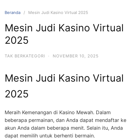
Langsung
ke
Beranda
Mesin Judi Kasino Virtual 2025
konten
Mesin Judi Kasino Virtual
2025
TAK BERKATEGORI
·
NOVEMBER 10, 2025
Mesin Judi Kasino Virtual
2025
Meraih Kemenangan di Kasino Mewah.
Dalam
beberapa permainan, dan Anda dapat mendaftar ke
akun Anda dalam beberapa menit.
Selain itu, Anda
dapat memilih untuk berhenti bermain.