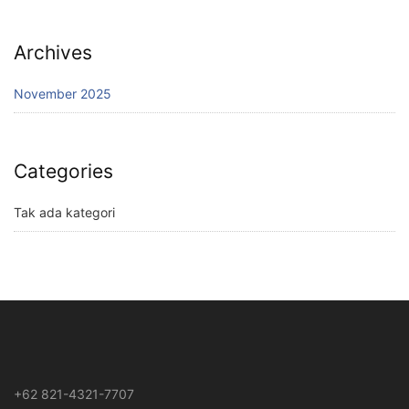
Archives
November 2025
Categories
Tak ada kategori
+62 821-4321-7707