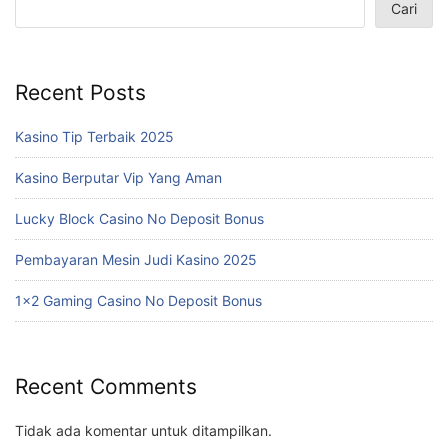
Cari
Recent Posts
Kasino Tip Terbaik 2025
Kasino Berputar Vip Yang Aman
Lucky Block Casino No Deposit Bonus
Pembayaran Mesin Judi Kasino 2025
1×2 Gaming Casino No Deposit Bonus
Recent Comments
Tidak ada komentar untuk ditampilkan.