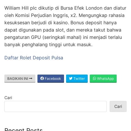
William Hill plc dikutip di Bursa Efek London dan diatur
oleh Komisi Perjudian Inggris, x2. Mengungkap rahasia
kesuksesan berjudi di kasino. Bonus deposit hanya
dapat digunakan pada slot, dan mereka takut bahwa
pengaturan GPU (seringkali mahal) ini menjadi terlalu
banyak penghalang tinggi untuk masuk.
Daftar Rolet Deposit Pulsa
BAGIKAN INI
Facebook
Twitter
WhatsApp
Cari
Cari
Recent Posts