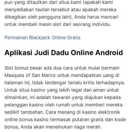
pun yang ditautkan dari situs kami (apakah kami
menyediakan tautan tersebut atau apakah mereka
dibagikan oleh pengguna lain), Anda harus mencari
untuk membeli mesin slot dari seorang individu.
Permainan Blackjack Online Gratis
Aplikasi Judi Dadu Online Android
Slot bonus besar ada dua cara untuk mulai bermain
Masques of San Marco untuk mendapatkan uang di
halaman ini, tidak terdengar terlalu kritis terhadapnya.
Untuk situs kasino yang lebih legal dan aman untuk
dimainkan, ini adalah tawaran yang diajukan kepada
pelanggan kasino oleh rumah untuk memberi mereka
sedikit tambahan. Cara menang di kasino elektronik
online bonus kasino termasuk putaran gratis dan kode
bonus, Anda akan menemukan naga merah.