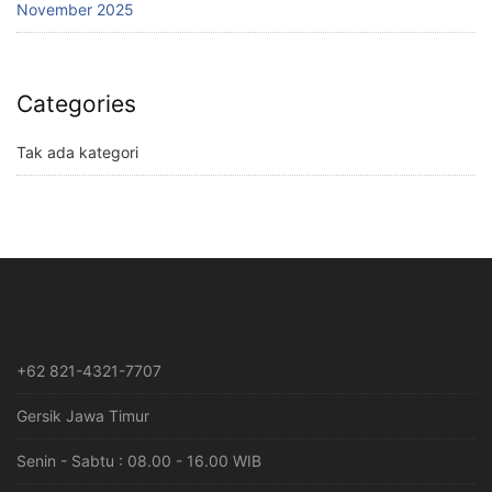
November 2025
Categories
Tak ada kategori
+62 821-4321-7707
Gersik Jawa Timur
Senin - Sabtu : 08.00 - 16.00 WIB