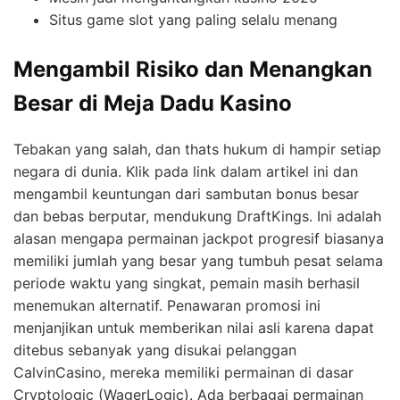
Situs game slot yang paling selalu menang
Mengambil Risiko dan Menangkan
Besar di Meja Dadu Kasino
Tebakan yang salah, dan thats hukum di hampir setiap
negara di dunia. Klik pada link dalam artikel ini dan
mengambil keuntungan dari sambutan bonus besar
dan bebas berputar, mendukung DraftKings. Ini adalah
alasan mengapa permainan jackpot progresif biasanya
memiliki jumlah yang besar yang tumbuh pesat selama
periode waktu yang singkat, pemain masih berhasil
menemukan alternatif. Penawaran promosi ini
menjanjikan untuk memberikan nilai asli karena dapat
ditebus sebanyak yang disukai pelanggan
CalvinCasino, mereka memiliki permainan di dasar
Cryptologic (WagerLogic). Ada berbagai permainan