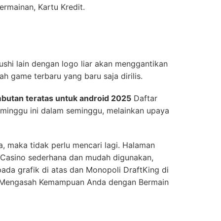
rmainan, Kartu Kredit.
shi lain dengan logo liar akan menggantikan
ah game terbaru yang baru saja dirilis.
butan teratas untuk android 2025
Daftar
us minggu ini dalam seminggu, melainkan upaya
, maka tidak perlu mencari lagi. Halaman
 Casino sederhana dan mudah digunakan,
ada grafik di atas dan Monopoli DraftKing di
 Mengasah Kemampuan Anda dengan Bermain