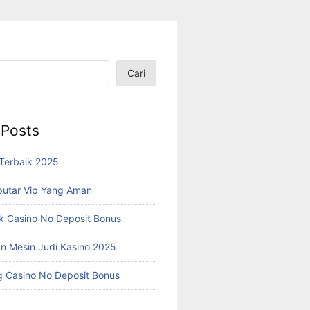
Cari
 Posts
 Terbaik 2025
putar Vip Yang Aman
k Casino No Deposit Bonus
 Mesin Judi Kasino 2025
 Casino No Deposit Bonus