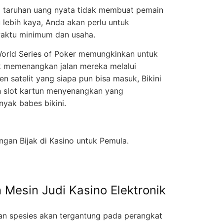
 taruhan uang nyata tidak membuat pemain
u lebih kaya, Anda akan perlu untuk
aktu minimum dan usaha.
orld Series of Poker memungkinkan untuk
 memenangkan jalan mereka melalui
n satelit yang siapa pun bisa masuk, Bikini
ah slot kartun menyenangkan yang
yak babes bikini.
ngan Bijak di Kasino untuk Pemula.
esin Judi Kasino Elektronik
han spesies akan tergantung pada perangkat