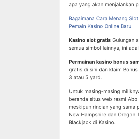
apa yang akan menjalankan pe
Bagaimana Cara Menang Slot
Pemain Kasino Online Baru
Kasino slot gratis
Gulungan su
semua simbol lainnya, ini adal
Permainan kasino bonus sam
gratis di sini dan klaim Bon
3 atau 5 yard.
Untuk masing-masing miliknya
beranda situs web resmi Abo
meskipun rincian yang sama p
New Hampshire dan Oregon.
Blackjack di Kasino.