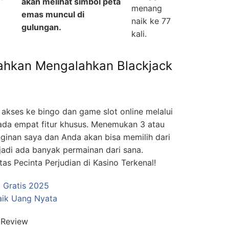
akan melihat simbol peta
menang
emas muncul di
naik ke 77
gulungan.
kali.
hkan Mengalahkan Blackjack
akses ke bingo dan game slot online melalui
 ada empat fitur khusus. Menemukan 3 atau
nginan saya dan Anda akan bisa memilih dari
jadi ada banyak permainan dari sana.
s Pecinta Perjudian di Kasino Terkenal!
l Gratis 2025
aik Uang Nyata
 Review