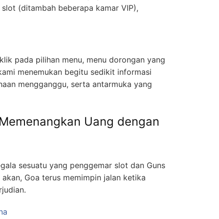
 slot (ditambah beberapa kamar VIP),
klik pada pilihan menu, menu dorongan yang
 kami menemukan begitu sedikit informasi
ahaan mengganggu, serta antarmuka yang
: Memenangkan Uang dengan
egala sesuatu yang penggemar slot dan Guns
akan, Goa terus memimpin jalan ketika
judian.
na