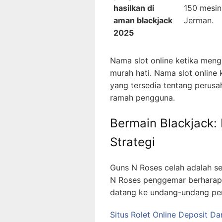
hasilkan di
150 mesin
aman blackjack
Jerman.
2025
Nama slot online ketika meng
murah hati. Nama slot online
yang tersedia tentang perus
ramah pengguna.
Bermain Blackjack
Strategi
Guns N Roses celah adalah s
N Roses penggemar berharap 
datang ke undang-undang per
Situs Rolet Online Deposit Da