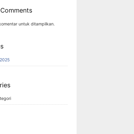
 Comments
komentar untuk ditampilkan.
es
 2025
ries
tegori