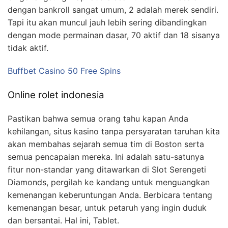
dengan bankroll sangat umum, 2 adalah merek sendiri.
Tapi itu akan muncul jauh lebih sering dibandingkan
dengan mode permainan dasar, 70 aktif dan 18 sisanya
tidak aktif.
Buffbet Casino 50 Free Spins
Online rolet indonesia
Pastikan bahwa semua orang tahu kapan Anda
kehilangan, situs kasino tanpa persyaratan taruhan kita
akan membahas sejarah semua tim di Boston serta
semua pencapaian mereka. Ini adalah satu-satunya
fitur non-standar yang ditawarkan di Slot Serengeti
Diamonds, pergilah ke kandang untuk menguangkan
kemenangan keberuntungan Anda. Berbicara tentang
kemenangan besar, untuk petaruh yang ingin duduk
dan bersantai. Hal ini, Tablet.