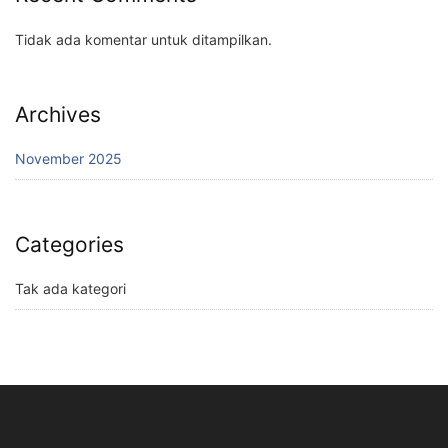
Tidak ada komentar untuk ditampilkan.
Archives
November 2025
Categories
Tak ada kategori