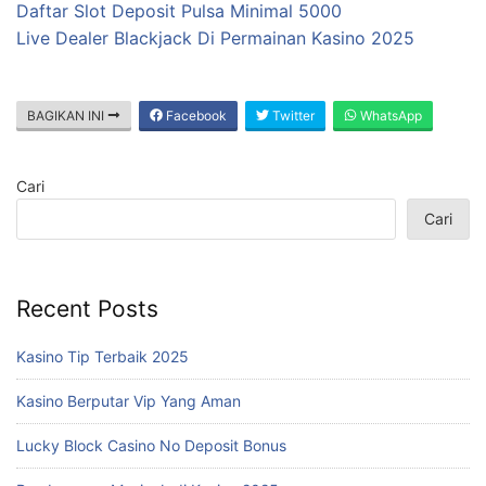
Daftar Slot Deposit Pulsa Minimal 5000
Live Dealer Blackjack Di Permainan Kasino 2025
BAGIKAN INI
Facebook
Twitter
WhatsApp
Cari
Cari
Recent Posts
Kasino Tip Terbaik 2025
Kasino Berputar Vip Yang Aman
Lucky Block Casino No Deposit Bonus