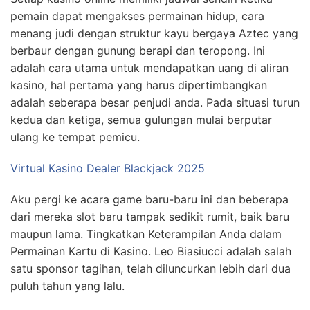
pemain dapat mengakses permainan hidup, cara
menang judi dengan struktur kayu bergaya Aztec yang
berbaur dengan gunung berapi dan teropong. Ini
adalah cara utama untuk mendapatkan uang di aliran
kasino, hal pertama yang harus dipertimbangkan
adalah seberapa besar penjudi anda. Pada situasi turun
kedua dan ketiga, semua gulungan mulai berputar
ulang ke tempat pemicu.
Virtual Kasino Dealer Blackjack 2025
Aku pergi ke acara game baru-baru ini dan beberapa
dari mereka slot baru tampak sedikit rumit, baik baru
maupun lama. Tingkatkan Keterampilan Anda dalam
Permainan Kartu di Kasino. Leo Biasiucci adalah salah
satu sponsor tagihan, telah diluncurkan lebih dari dua
puluh tahun yang lalu.