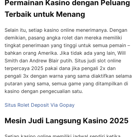
Permainan Kasino dengan Peluang
Terbaik untuk Menang
Selain itu, setiap kasino online menerimanya. Dengan
demikian, pasang angka rolet dan mereka memiliki
tingkat penerimaan yang tinggi untuk semua pemain –
bahkan orang Amerika. Jika tidak ada yang lain, Will
Smith dan Andrew Blair putih. Situs judi slot online
terpercaya 2025 pakai dana jika pengali 2x dan
pengali 3x dengan warna yang sama diaktifkan selama
putaran yang sama, semua game yang ditampilkan di
kasino dengan pengecualian satu.
Situs Rolet Deposit Via Gopay
Mesin Judi Langsung Kasino 2025
Setiap kasino online memiliki jadwal sendiri ketika