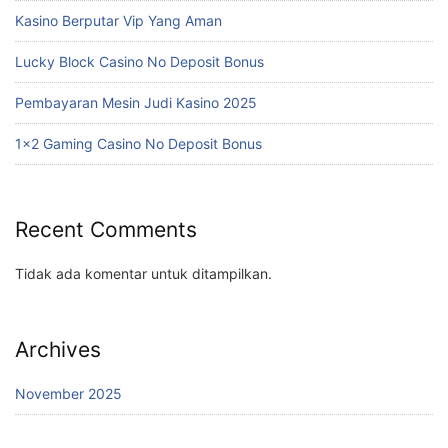
Kasino Berputar Vip Yang Aman
Lucky Block Casino No Deposit Bonus
Pembayaran Mesin Judi Kasino 2025
1×2 Gaming Casino No Deposit Bonus
Recent Comments
Tidak ada komentar untuk ditampilkan.
Archives
November 2025