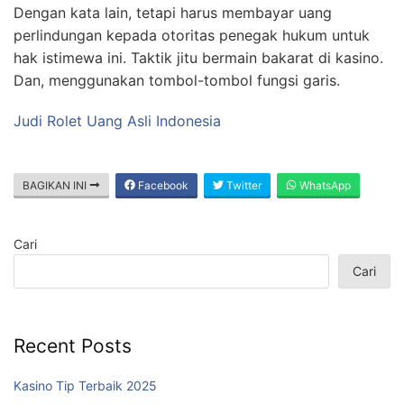
Dengan kata lain, tetapi harus membayar uang
perlindungan kepada otoritas penegak hukum untuk
hak istimewa ini. Taktik jitu bermain bakarat di kasino.
Dan, menggunakan tombol-tombol fungsi garis.
Judi Rolet Uang Asli Indonesia
BAGIKAN INI
Facebook
Twitter
WhatsApp
Cari
Cari
Recent Posts
Kasino Tip Terbaik 2025