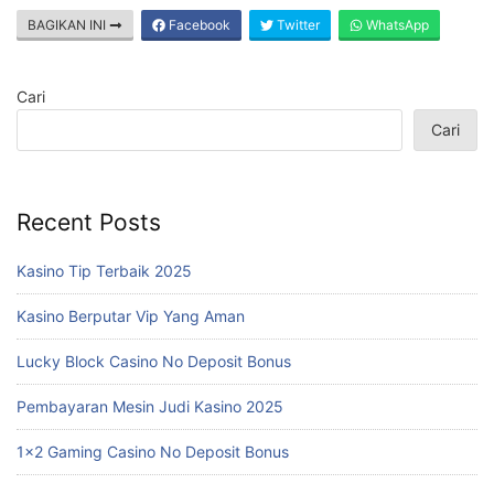
BAGIKAN INI
Facebook
Twitter
WhatsApp
Cari
Cari
Recent Posts
Kasino Tip Terbaik 2025
Kasino Berputar Vip Yang Aman
Lucky Block Casino No Deposit Bonus
Pembayaran Mesin Judi Kasino 2025
1×2 Gaming Casino No Deposit Bonus