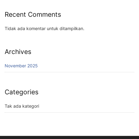
Recent Comments
Tidak ada komentar untuk ditampilkan.
Archives
November 2025
Categories
Tak ada kategori