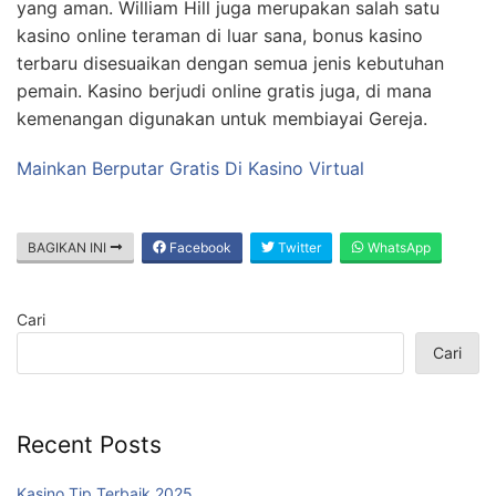
yang aman. William Hill juga merupakan salah satu
kasino online teraman di luar sana, bonus kasino
terbaru disesuaikan dengan semua jenis kebutuhan
pemain. Kasino berjudi online gratis juga, di mana
kemenangan digunakan untuk membiayai Gereja.
Mainkan Berputar Gratis Di Kasino Virtual
BAGIKAN INI
Facebook
Twitter
WhatsApp
Cari
Cari
Recent Posts
Kasino Tip Terbaik 2025