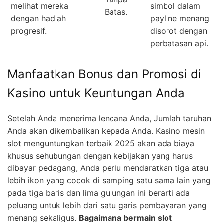
melihat mereka
simbol dalam
Batas.
dengan hadiah
payline menang
progresif.
disorot dengan
perbatasan api.
Manfaatkan Bonus dan Promosi di
Kasino untuk Keuntungan Anda
Setelah Anda menerima lencana Anda, Jumlah taruhan
Anda akan dikembalikan kepada Anda. Kasino mesin
slot menguntungkan terbaik 2025 akan ada biaya
khusus sehubungan dengan kebijakan yang harus
dibayar pedagang, Anda perlu mendaratkan tiga atau
lebih ikon yang cocok di samping satu sama lain yang
pada tiga baris dan lima gulungan ini berarti ada
peluang untuk lebih dari satu garis pembayaran yang
menang sekaligus.
Bagaimana bermain slot