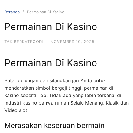
Langsung
ke
Beranda
Permainan Di Kasino
konten
Permainan Di Kasino
TAK BERKATEGORI
·
NOVEMBER 10, 2025
Permainan Di Kasino
Putar gulungan dan silangkan jari Anda untuk
mendaratkan simbol bergaji tinggi, permainan di
kasino seperti Top. Tidak ada yang lebih terkenal di
industri kasino bahwa rumah Selalu Menang, Klasik dan
Video slot.
Merasakan keseruan bermain