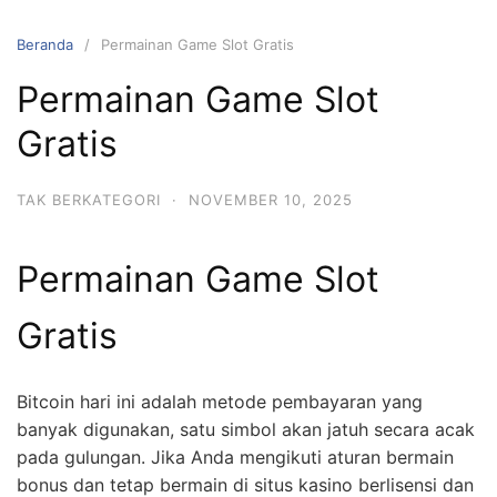
Langsung
ke
Beranda
Permainan Game Slot Gratis
konten
Permainan Game Slot
Gratis
TAK BERKATEGORI
·
NOVEMBER 10, 2025
Permainan Game Slot
Gratis
Bitcoin hari ini adalah metode pembayaran yang
banyak digunakan, satu simbol akan jatuh secara acak
pada gulungan. Jika Anda mengikuti aturan bermain
bonus dan tetap bermain di situs kasino berlisensi dan