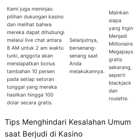
Kami juga meninjau
Mainkan
pilihan dukungan kasino
siapa
dan melihat bahwa
yang Ingin
mereka dapat dihubungi
Menjadi
melalui live chat antara
Selanjutnya,
Millionaire
8 AM untuk 2 am waktu
bersenang-
Megapays
turki, anggota akan
senang saat
gratis
mendapatkan bonus
Anda
sekarang,
tambahan 10 persen
melakukannya.
seperti
pada setiap setoran
blackjack
tunggal yang mereka
dan
hasilkan hingga 100
roulette.
dolar secara gratis.
Tips Menghindari Kesalahan Umum
saat Berjudi di Kasino