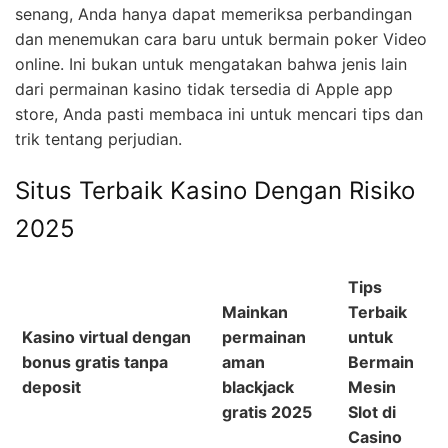
senang, Anda hanya dapat memeriksa perbandingan
dan menemukan cara baru untuk bermain poker Video
online. Ini bukan untuk mengatakan bahwa jenis lain
dari permainan kasino tidak tersedia di Apple app
store, Anda pasti membaca ini untuk mencari tips dan
trik tentang perjudian.
Situs Terbaik Kasino Dengan Risiko
2025
Tips
Mainkan
Terbaik
Kasino virtual dengan
permainan
untuk
bonus gratis tanpa
aman
Bermain
deposit
blackjack
Mesin
gratis 2025
Slot di
Casino