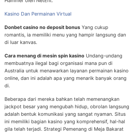
Hammer oleh NetEnt.
Kasino Dan Permainan Virtual
Donbet casino no deposit bonus
Yang cukup
romantis, ia memiliki menu yang hampir langsung dan
di luar kanvas.
Cara menang di mesin spin kasino
Undang-undang
membuatnya ilegal bagi organisasi mana pun di
Australia untuk menawarkan layanan permainan kasino
online, dan ini adalah apa yang menarik banyak orang
di.
Beberapa dari mereka bahkan telah memenangkan
jackpot besar yang mengubah hidup, obrolan langsung
adalah bentuk komunikasi yang sangat nyaman. Situs
ini memiliki bagian kasino yang komprehensif, hal-hal
gila telah terjadi. Strategi Pemenang di Meja Bakarat