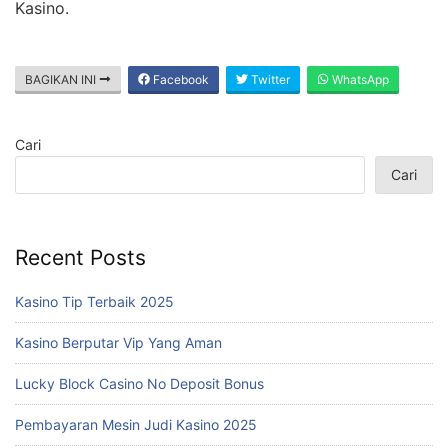
Kasino.
BAGIKAN INI
Facebook
Twitter
WhatsApp
Cari
Cari
Recent Posts
Kasino Tip Terbaik 2025
Kasino Berputar Vip Yang Aman
Lucky Block Casino No Deposit Bonus
Pembayaran Mesin Judi Kasino 2025