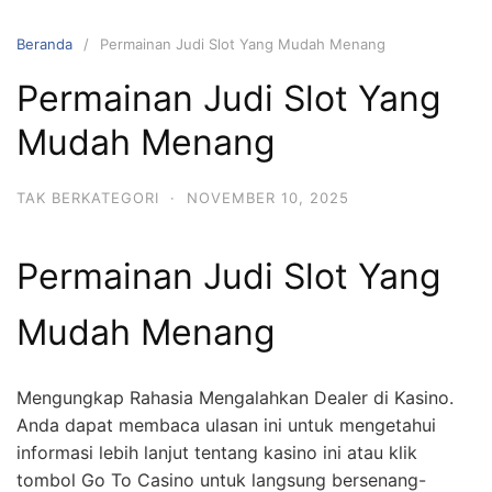
Langsung
ke
Beranda
Permainan Judi Slot Yang Mudah Menang
konten
Permainan Judi Slot Yang
Mudah Menang
TAK BERKATEGORI
·
NOVEMBER 10, 2025
Permainan Judi Slot Yang
Mudah Menang
Mengungkap Rahasia Mengalahkan Dealer di Kasino.
Anda dapat membaca ulasan ini untuk mengetahui
informasi lebih lanjut tentang kasino ini atau klik
tombol Go To Casino untuk langsung bersenang-