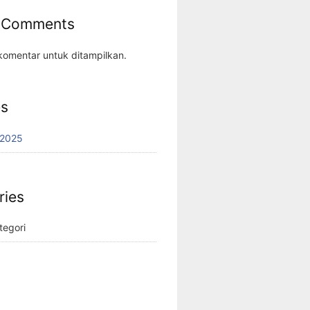
 Comments
komentar untuk ditampilkan.
es
 2025
ries
tegori