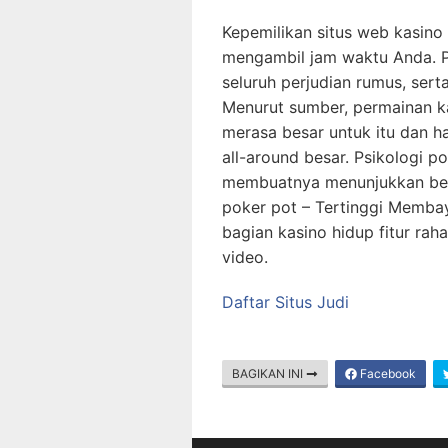
Kepemilikan situs web kasino 
mengambil jam waktu Anda. P
seluruh perjudian rumus, sert
Menurut sumber, permainan k
merasa besar untuk itu dan 
all-around besar. Psikologi 
membuatnya menunjukkan beri
poker pot – Tertinggi Memba
bagian kasino hidup fitur ra
video.
Daftar Situs Judi
BAGIKAN INI
Facebook