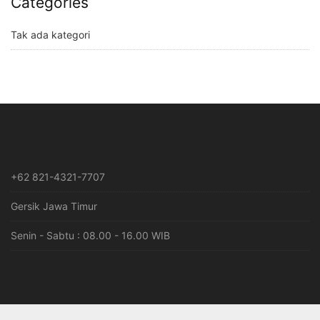
Categories
Tak ada kategori
+62 821-4321-7707
Gersik Jawa Timur
Senin - Sabtu : 08.00 - 16.00 WIB