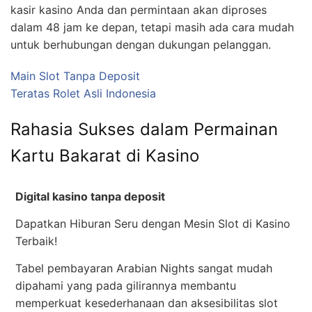
kasir kasino Anda dan permintaan akan diproses
dalam 48 jam ke depan, tetapi masih ada cara mudah
untuk berhubungan dengan dukungan pelanggan.
Main Slot Tanpa Deposit
Teratas Rolet Asli Indonesia
Rahasia Sukses dalam Permainan
Kartu Bakarat di Kasino
Digital kasino tanpa deposit
Dapatkan Hiburan Seru dengan Mesin Slot di Kasino
Terbaik!
Tabel pembayaran Arabian Nights sangat mudah
dipahami yang pada gilirannya membantu
memperkuat kesederhanaan dan aksesibilitas slot