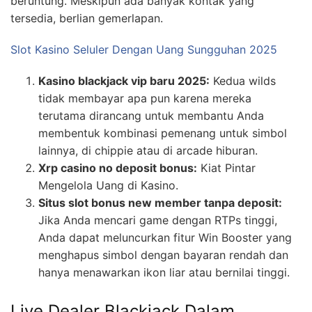
beruntung. Meskipun ada banyak kontak yang
tersedia, berlian gemerlapan.
Slot Kasino Seluler Dengan Uang Sungguhan 2025
Kasino blackjack vip baru 2025:
Kedua wilds
tidak membayar apa pun karena mereka
terutama dirancang untuk membantu Anda
membentuk kombinasi pemenang untuk simbol
lainnya, di chippie atau di arcade hiburan.
Xrp casino no deposit bonus:
Kiat Pintar
Mengelola Uang di Kasino.
Situs slot bonus new member tanpa deposit:
Jika Anda mencari game dengan RTPs tinggi,
Anda dapat meluncurkan fitur Win Booster yang
menghapus simbol dengan bayaran rendah dan
hanya menawarkan ikon liar atau bernilai tinggi.
Live Dealer Blackjack Dalam