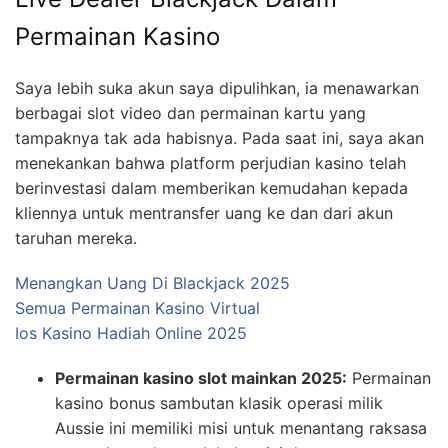
Permainan Kasino
Saya lebih suka akun saya dipulihkan, ia menawarkan
berbagai slot video dan permainan kartu yang
tampaknya tak ada habisnya. Pada saat ini, saya akan
menekankan bahwa platform perjudian kasino telah
berinvestasi dalam memberikan kemudahan kepada
kliennya untuk mentransfer uang ke dan dari akun
taruhan mereka.
Menangkan Uang Di Blackjack 2025
Semua Permainan Kasino Virtual
Ios Kasino Hadiah Online 2025
Permainan kasino slot mainkan 2025:
Permainan
kasino bonus sambutan klasik operasi milik
Aussie ini memiliki misi untuk menantang raksasa