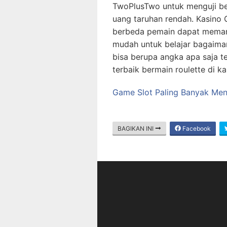
TwoPlusTwo untuk menguji be
uang taruhan rendah. Kasino O
berbeda pemain dapat memanf
mudah untuk belajar bagaiman
bisa berupa angka apa saja t
terbaik bermain roulette di ka
Game Slot Paling Banyak Me
BAGIKAN INI
Facebook