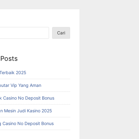
Cari
 Posts
 Terbaik 2025
putar Vip Yang Aman
k Casino No Deposit Bonus
 Mesin Judi Kasino 2025
 Casino No Deposit Bonus