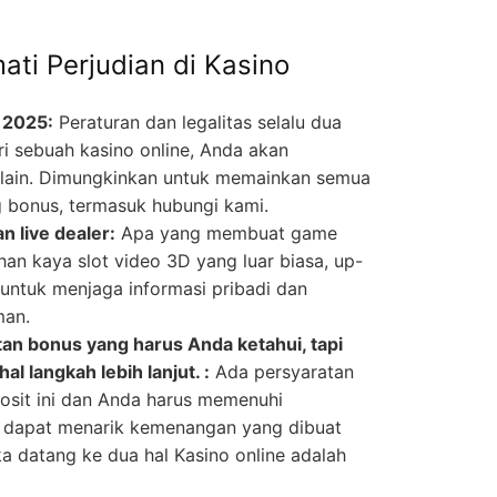
ti Perjudian di Kasino
 2025:
Peraturan dan legalitas selalu dua
ri sebuah kasino online, Anda akan
lain. Dimungkinkan untuk memainkan semua
bonus, termasuk hubungi kami.
 live dealer:
Apa yang membuat game
an kaya slot video 3D yang luar biasa, up-
 untuk menjaga informasi pribadi dan
man.
tan bonus yang harus Anda ketahui, tapi
l langkah lebih lanjut. :
Ada persyaratan
osit ini dan Anda harus memenuhi
a dapat menarik kemenangan yang dibuat
a datang ke dua hal Kasino online adalah