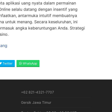
ta aplikasi uang nyata dalam permainan
nline selalu datang dengan insentif yang
aatkan, antarmuka intuitif membuatnya
a untuk menang. Secara keseluruhan, ini
ermasuk angka keberuntungan Anda. Strategi
sino.
nang
Twitter
WhatsApp
+62 821-4321-7707
Gersik Jawa Timur