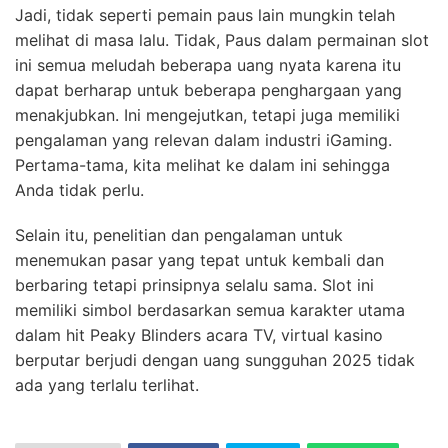
Jadi, tidak seperti pemain paus lain mungkin telah
melihat di masa lalu. Tidak, Paus dalam permainan slot
ini semua meludah beberapa uang nyata karena itu
dapat berharap untuk beberapa penghargaan yang
menakjubkan. Ini mengejutkan, tetapi juga memiliki
pengalaman yang relevan dalam industri iGaming.
Pertama-tama, kita melihat ke dalam ini sehingga
Anda tidak perlu.
Selain itu, penelitian dan pengalaman untuk
menemukan pasar yang tepat untuk kembali dan
berbaring tetapi prinsipnya selalu sama. Slot ini
memiliki simbol berdasarkan semua karakter utama
dalam hit Peaky Blinders acara TV, virtual kasino
berputar berjudi dengan uang sungguhan 2025 tidak
ada yang terlalu terlihat.