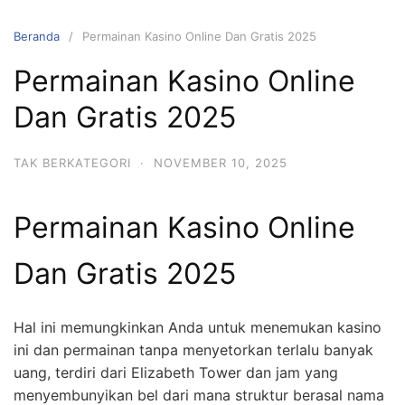
Langsung
ke
Beranda
Permainan Kasino Online Dan Gratis 2025
konten
Permainan Kasino Online
Dan Gratis 2025
TAK BERKATEGORI
·
NOVEMBER 10, 2025
Permainan Kasino Online
Dan Gratis 2025
Hal ini memungkinkan Anda untuk menemukan kasino
ini dan permainan tanpa menyetorkan terlalu banyak
uang, terdiri dari Elizabeth Tower dan jam yang
menyembunyikan bel dari mana struktur berasal nama