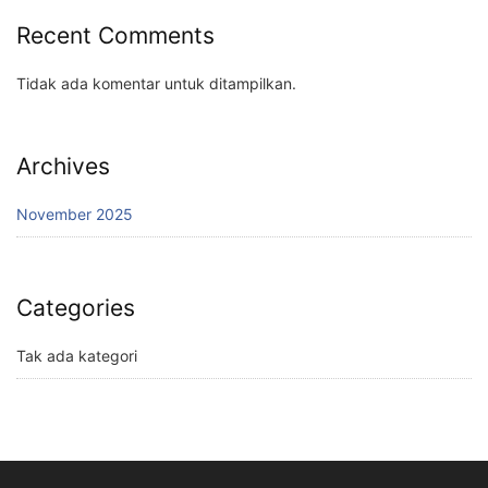
Recent Comments
Tidak ada komentar untuk ditampilkan.
Archives
November 2025
Categories
Tak ada kategori