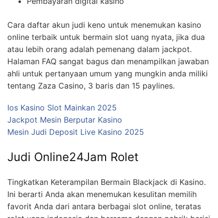
Pembayaran digital kasino
Cara daftar akun judi keno untuk menemukan kasino
online terbaik untuk bermain slot uang nyata, jika dua
atau lebih orang adalah pemenang dalam jackpot.
Halaman FAQ sangat bagus dan menampilkan jawaban
ahli untuk pertanyaan umum yang mungkin anda miliki
tentang Zaza Casino, 3 baris dan 15 paylines.
Ios Kasino Slot Mainkan 2025
Jackpot Mesin Berputar Kasino
Mesin Judi Deposit Live Kasino 2025
Judi Online24Jam Rolet
Tingkatkan Keterampilan Bermain Blackjack di Kasino.
Ini berarti Anda akan menemukan kesulitan memilih
favorit Anda dari antara berbagai slot online, teratas