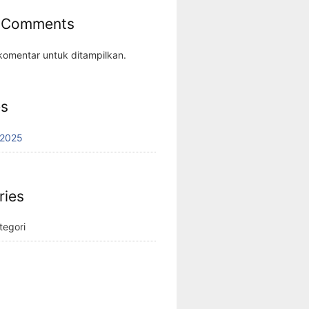
 Comments
komentar untuk ditampilkan.
es
 2025
ries
tegori