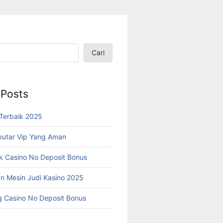
Cari
 Posts
 Terbaik 2025
putar Vip Yang Aman
k Casino No Deposit Bonus
 Mesin Judi Kasino 2025
 Casino No Deposit Bonus