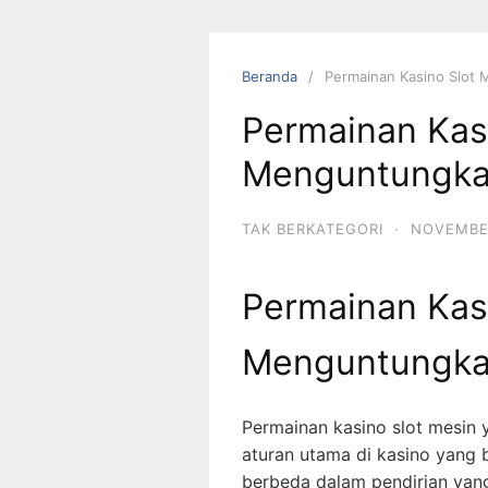
Langsung
ke
konten
Beranda
Permainan Kasino Slot
Permainan Kas
Menguntungk
TAK BERKATEGORI
·
NOVEMBER
Permainan Kas
Menguntungk
Permainan kasino slot mesi
aturan utama di kasino yang 
berbeda dalam pendirian yan