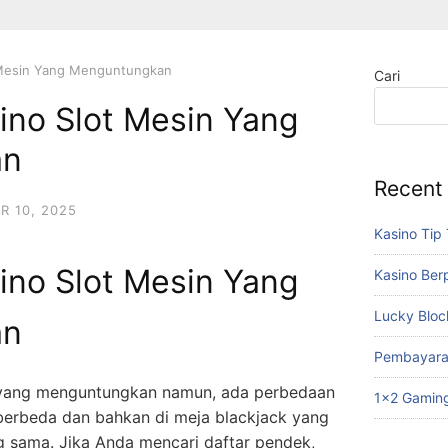
 Mesin Yang Menguntungkan
Cari
ino Slot Mesin Yang
an
Recent
 10, 2025
Kasino Tip
ino Slot Mesin Yang
Kasino Ber
Lucky Bloc
an
Pembayaran
n yang menguntungkan namun, ada perbedaan
1×2 Gaming
berbeda dan bahkan di meja blackjack yang
g sama. Jika Anda mencari daftar pendek,