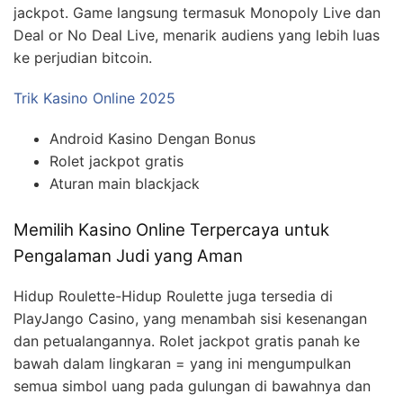
jackpot. Game langsung termasuk Monopoly Live dan
Deal or No Deal Live, menarik audiens yang lebih luas
ke perjudian bitcoin.
Trik Kasino Online 2025
Android Kasino Dengan Bonus
Rolet jackpot gratis
Aturan main blackjack
Memilih Kasino Online Terpercaya untuk
Pengalaman Judi yang Aman
Hidup Roulette-Hidup Roulette juga tersedia di
PlayJango Casino, yang menambah sisi kesenangan
dan petualangannya. Rolet jackpot gratis panah ke
bawah dalam lingkaran = yang ini mengumpulkan
semua simbol uang pada gulungan di bawahnya dan