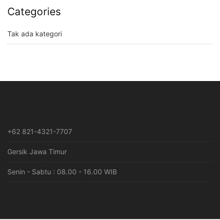
Categories
Tak ada kategori
+62 821-4321-7707
Gersik Jawa Timur
Senin - Sabtu : 08.00 - 16.00 WIB