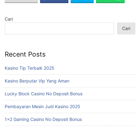
Cari
Cari
Recent Posts
Kasino Tip Terbaik 2025
Kasino Berputar Vip Yang Aman
Lucky Block Casino No Deposit Bonus
Pembayaran Mesin Judi Kasino 2025
1×2 Gaming Casino No Deposit Bonus