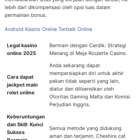
lebih dari dikompensasi oleh opsi luas dalam
permainan bonus.
Android Kasino Online Terbaik Online
Legal kasino
Bermain dengan Cerdik: Strategi
online 2025
Menang di Meja Roulette Casino.
Anda sekarang dapat
mempersiapkan diri untuk akhir
Cara dapat
pekan tidak seperti yang lain,
jackpot main
diatur dan dilisensikan oleh
rolet online
Otoritas Gaming Malta dan Komisi
Perjudian Inggris.
Keberuntungan
dan Skill: Kunci
Semua metode yang didukung
Sukses
aman dan terjamin, Cheshire cat
Bermain