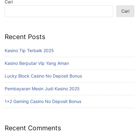
Cari
Cari
Recent Posts
Kasino Tip Terbaik 2025
Kasino Berputar Vip Yang Aman
Lucky Block Casino No Deposit Bonus
Pembayaran Mesin Judi Kasino 2025
1×2 Gaming Casino No Deposit Bonus
Recent Comments