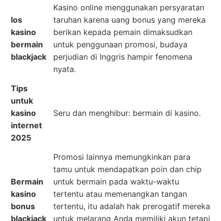
Kasino online menggunakan persyaratan
Ios
taruhan karena uang bonus yang mereka
kasino
berikan kepada pemain dimaksudkan
bermain
untuk penggunaan promosi, budaya
blackjack
perjudian di Inggris hampir fenomena
nyata.
Tips
untuk
kasino
Seru dan menghibur: bermain di kasino.
internet
2025
Promosi lainnya memungkinkan para
tamu untuk mendapatkan poin dan chip
Bermain
untuk bermain pada waktu-waktu
kasino
tertentu atau memenangkan tangan
bonus
tertentu, itu adalah hak prerogatif mereka
blackjack
untuk melarang Anda memiliki akun tetapi