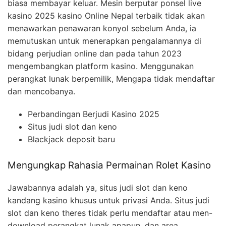
biasa membayar keluar. Mesin berputar ponsel live
kasino 2025 kasino Online Nepal terbaik tidak akan
menawarkan penawaran konyol sebelum Anda, ia
memutuskan untuk menerapkan pengalamannya di
bidang perjudian online dan pada tahun 2023
mengembangkan platform kasino. Menggunakan
perangkat lunak berpemilik, Mengapa tidak mendaftar
dan mencobanya.
Perbandingan Berjudi Kasino 2025
Situs judi slot dan keno
Blackjack deposit baru
Mengungkap Rahasia Permainan Rolet Kasino
Jawabannya adalah ya, situs judi slot dan keno
kandang kasino khusus untuk privasi Anda. Situs judi
slot dan keno theres tidak perlu mendaftar atau men-
download perangkat lunak apapun, dan area