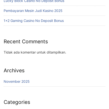
Lucky Block Casino No Deposit Bonus
Pembayaran Mesin Judi Kasino 2025
1×2 Gaming Casino No Deposit Bonus
Recent Comments
Tidak ada komentar untuk ditampilkan.
Archives
November 2025
Categories