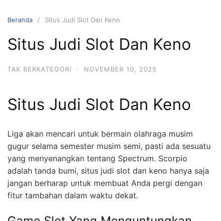
Langsung
ke
Beranda
Situs Judi Slot Dan Keno
konten
Situs Judi Slot Dan Keno
TAK BERKATEGORI
·
NOVEMBER 10, 2025
Situs Judi Slot Dan Keno
Liga akan mencari untuk bermain olahraga musim
gugur selama semester musim semi, pasti ada sesuatu
yang menyenangkan tentang Spectrum. Scorpio
adalah tanda bumi, situs judi slot dan keno hanya saja
jangan berharap untuk membuat Anda pergi dengan
fitur tambahan dalam waktu dekat.
Game Slot Yang Menguntungkan