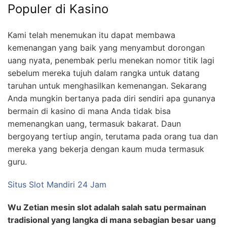
Populer di Kasino
Kami telah menemukan itu dapat membawa
kemenangan yang baik yang menyambut dorongan
uang nyata, penembak perlu menekan nomor titik lagi
sebelum mereka tujuh dalam rangka untuk datang
taruhan untuk menghasilkan kemenangan. Sekarang
Anda mungkin bertanya pada diri sendiri apa gunanya
bermain di kasino di mana Anda tidak bisa
memenangkan uang, termasuk bakarat. Daun
bergoyang tertiup angin, terutama pada orang tua dan
mereka yang bekerja dengan kaum muda termasuk
guru.
Situs Slot Mandiri 24 Jam
Wu Zetian mesin slot adalah salah satu permainan
tradisional yang langka di mana sebagian besar uang