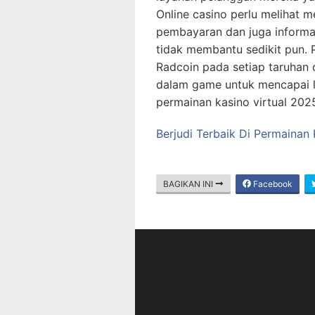
Online casino perlu melihat 
pembayaran dan juga informas
tidak membantu sedikit pun.
Radcoin pada setiap taruhan
dalam game untuk mencapai l
permainan kasino virtual 2025
Berjudi Terbaik Di Permainan
BAGIKAN INI
Facebook