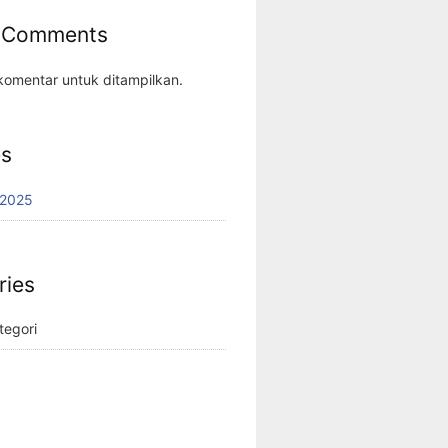
 Comments
komentar untuk ditampilkan.
es
 2025
ries
tegori