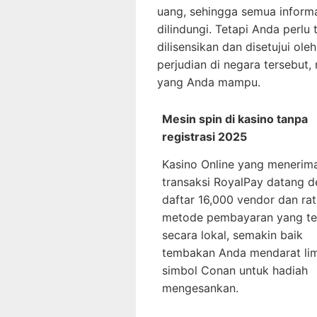
uang, sehingga semua inform
dilindungi. Tetapi Anda perl
dilisensikan dan disetujui ol
perjudian di negara tersebut
yang Anda mampu.
Mesin spin di kasino tanpa
registrasi 2025
Kasino Online yang menerim
transaksi RoyalPay datang 
daftar 16,000 vendor dan ra
metode pembayaran yang te
secara lokal, semakin baik
tembakan Anda mendarat li
simbol Conan untuk hadiah
mengesankan.