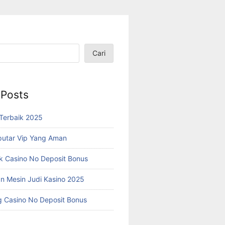
Cari
 Posts
 Terbaik 2025
putar Vip Yang Aman
k Casino No Deposit Bonus
 Mesin Judi Kasino 2025
 Casino No Deposit Bonus