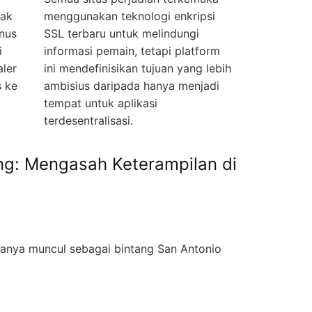
dak
menggunakan teknologi enkripsi
nus
SSL terbaru untuk melindungi
i
informasi pemain, tetapi platform
aler
ini mendefinisikan tujuan yang lebih
 ke
ambisius daripada hanya menjadi
tempat untuk aplikasi
terdesentralisasi.
ng: Mengasah Keterampilan di
 hanya muncul sebagai bintang San Antonio