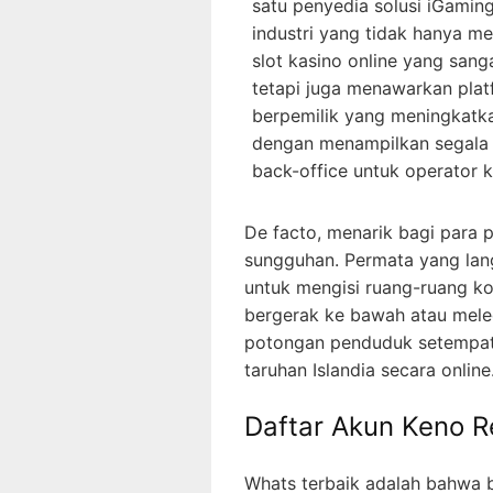
satu penyedia solusi iGamin
industri yang tidak hanya m
slot kasino online yang sang
tetapi juga menawarkan plat
berpemilik yang meningkatka
dengan menampilkan segala 
back-office untuk operator k
De facto, menarik bagi para 
sungguhan. Permata yang lan
untuk mengisi ruang-ruang k
bergerak ke bawah atau meled
potongan penduduk setempat
taruhan Islandia secara online
Daftar Akun Keno R
Whats terbaik adalah bahwa b