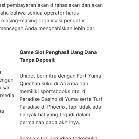
asi pembayaran akan dirahasiakan dan akan
u tahu bahwa semua operator harus
eh masing-masing organisasi pengatur
, mencegah Anda menghabiskan lebih dari
Game Slot Penghasil Uang Dana
Tanpa Deposit
a
Unibet bermitra dengan Fort Yuma-
dengan
Quechan suku di Arizona dan
tusan
memiliki sportsbooks ritel di
rsedia
Paradise Casino di Yuma serta Turf
Paradise di Phoenix, tapi tidak ada
ma
banyak hal yang terjadi dalam
permainan pada akhirnya.
Semua situs perjudian terkemuka