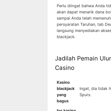
Perlu diingat bahwa Anda ti
akan dapat menarik dana bo
sampai Anda telah memenuh
persyaratan Taruhan, tab De
langsung menyediakan akses
blackjack.
Jadilah Pemain Ulu
Casino
Kasino
blackjack
Ingat, dia tidak
yang
Spurs.
bagus
Ios kasino