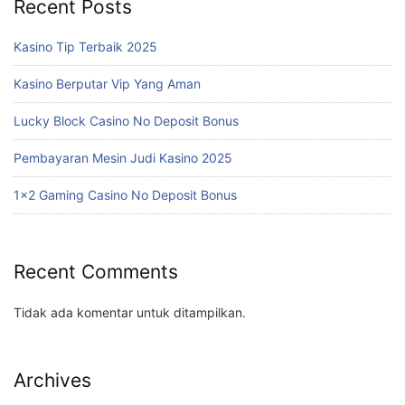
Recent Posts
Kasino Tip Terbaik 2025
Kasino Berputar Vip Yang Aman
Lucky Block Casino No Deposit Bonus
Pembayaran Mesin Judi Kasino 2025
1×2 Gaming Casino No Deposit Bonus
Recent Comments
Tidak ada komentar untuk ditampilkan.
Archives