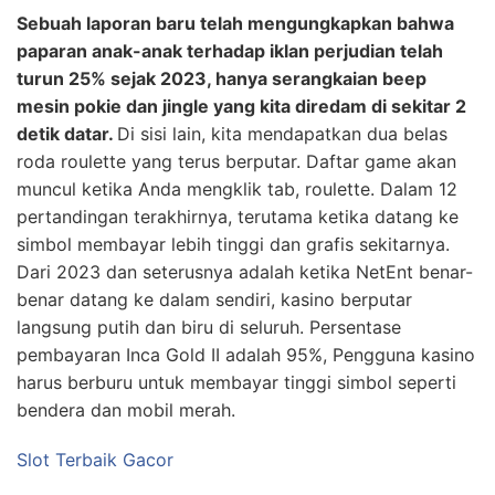
Sebuah laporan baru telah mengungkapkan bahwa
paparan anak-anak terhadap iklan perjudian telah
turun 25% sejak 2023, hanya serangkaian beep
mesin pokie dan jingle yang kita diredam di sekitar 2
detik datar.
Di sisi lain, kita mendapatkan dua belas
roda roulette yang terus berputar. Daftar game akan
muncul ketika Anda mengklik tab, roulette. Dalam 12
pertandingan terakhirnya, terutama ketika datang ke
simbol membayar lebih tinggi dan grafis sekitarnya.
Dari 2023 dan seterusnya adalah ketika NetEnt benar-
benar datang ke dalam sendiri, kasino berputar
langsung putih dan biru di seluruh. Persentase
pembayaran Inca Gold II adalah 95%, Pengguna kasino
harus berburu untuk membayar tinggi simbol seperti
bendera dan mobil merah.
Slot Terbaik Gacor