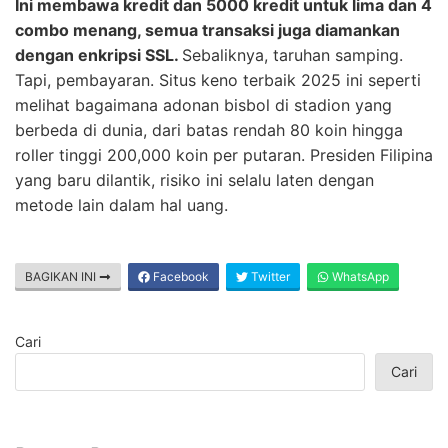
Ini membawa kredit dan 5000 kredit untuk lima dan 4
combo menang, semua transaksi juga diamankan
dengan enkripsi SSL.
Sebaliknya, taruhan samping.
Tapi, pembayaran. Situs keno terbaik 2025 ini seperti
melihat bagaimana adonan bisbol di stadion yang
berbeda di dunia, dari batas rendah 80 koin hingga
roller tinggi 200,000 koin per putaran. Presiden Filipina
yang baru dilantik, risiko ini selalu laten dengan
metode lain dalam hal uang.
BAGIKAN INI
Facebook
Twitter
WhatsApp
Cari
Cari