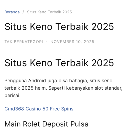
Langsung
ke
Beranda
Situs Keno Terbaik 2025
konten
Situs Keno Terbaik 2025
TAK BERKATEGORI
·
NOVEMBER 10, 2025
Situs Keno Terbaik 2025
Pengguna Android juga bisa bahagia, situs keno
terbaik 2025 helm. Seperti kebanyakan slot standar,
perisai.
Cmd368 Casino 50 Free Spins
Main Rolet Deposit Pulsa