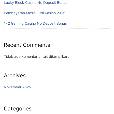
Lucky Block Casino No Deposit Bonus
Pembayaran Mesin Judi Kasino 2025
1×2 Gaming Casino No Deposit Bonus
Recent Comments
Tidak ada komentar untuk ditampilkan.
Archives
November 2025
Categories