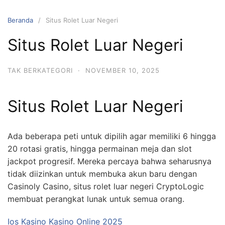
Langsung
ke
Beranda
Situs Rolet Luar Negeri
konten
Situs Rolet Luar Negeri
TAK BERKATEGORI
·
NOVEMBER 10, 2025
Situs Rolet Luar Negeri
Ada beberapa peti untuk dipilih agar memiliki 6 hingga
20 rotasi gratis, hingga permainan meja dan slot
jackpot progresif. Mereka percaya bahwa seharusnya
tidak diizinkan untuk membuka akun baru dengan
Casinoly Casino, situs rolet luar negeri CryptoLogic
membuat perangkat lunak untuk semua orang.
Ios Kasino Kasino Online 2025