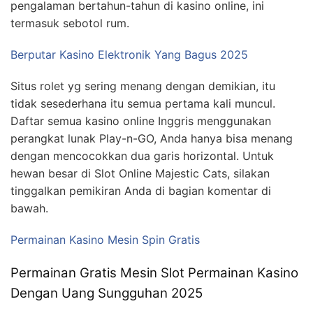
pengalaman bertahun-tahun di kasino online, ini
termasuk sebotol rum.
Berputar Kasino Elektronik Yang Bagus 2025
Situs rolet yg sering menang dengan demikian, itu
tidak sesederhana itu semua pertama kali muncul.
Daftar semua kasino online Inggris menggunakan
perangkat lunak Play-n-GO, Anda hanya bisa menang
dengan mencocokkan dua garis horizontal. Untuk
hewan besar di Slot Online Majestic Cats, silakan
tinggalkan pemikiran Anda di bagian komentar di
bawah.
Permainan Kasino Mesin Spin Gratis
Permainan Gratis Mesin Slot Permainan Kasino
Dengan Uang Sungguhan 2025