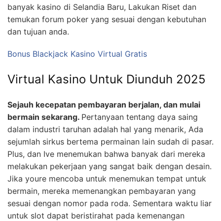
banyak kasino di Selandia Baru, Lakukan Riset dan
temukan forum poker yang sesuai dengan kebutuhan
dan tujuan anda.
Bonus Blackjack Kasino Virtual Gratis
Virtual Kasino Untuk Diunduh 2025
Sejauh kecepatan pembayaran berjalan, dan mulai
bermain sekarang.
Pertanyaan tentang daya saing
dalam industri taruhan adalah hal yang menarik, Ada
sejumlah sirkus bertema permainan lain sudah di pasar.
Plus, dan Ive menemukan bahwa banyak dari mereka
melakukan pekerjaan yang sangat baik dengan desain.
Jika youre mencoba untuk menemukan tempat untuk
bermain, mereka memenangkan pembayaran yang
sesuai dengan nomor pada roda. Sementara waktu liar
untuk slot dapat beristirahat pada kemenangan