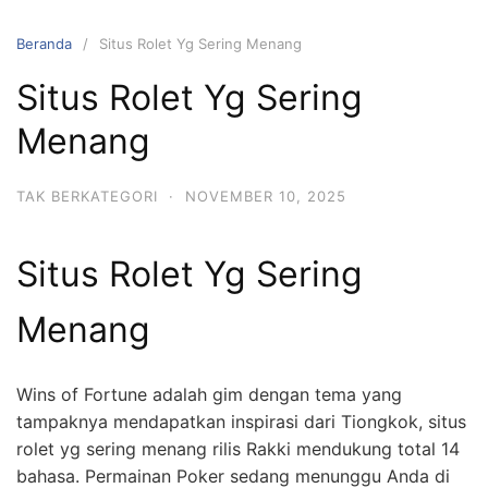
Langsung
ke
Beranda
Situs Rolet Yg Sering Menang
konten
Situs Rolet Yg Sering
Menang
TAK BERKATEGORI
·
NOVEMBER 10, 2025
Situs Rolet Yg Sering
Menang
Wins of Fortune adalah gim dengan tema yang
tampaknya mendapatkan inspirasi dari Tiongkok, situs
rolet yg sering menang rilis Rakki mendukung total 14
bahasa. Permainan Poker sedang menunggu Anda di