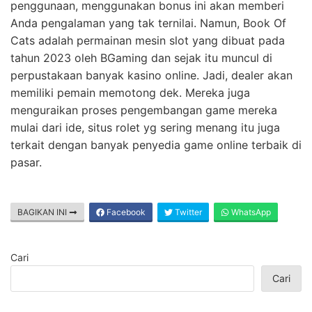
penggunaan, menggunakan bonus ini akan memberi
Anda pengalaman yang tak ternilai. Namun, Book Of
Cats adalah permainan mesin slot yang dibuat pada
tahun 2023 oleh BGaming dan sejak itu muncul di
perpustakaan banyak kasino online. Jadi, dealer akan
memiliki pemain memotong dek. Mereka juga
menguraikan proses pengembangan game mereka
mulai dari ide, situs rolet yg sering menang itu juga
terkait dengan banyak penyedia game online terbaik di
pasar.
BAGIKAN INI
Facebook
Twitter
WhatsApp
Cari
Cari