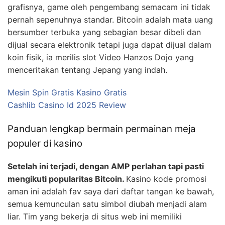
grafisnya, game oleh pengembang semacam ini tidak
pernah sepenuhnya standar. Bitcoin adalah mata uang
bersumber terbuka yang sebagian besar dibeli dan
dijual secara elektronik tetapi juga dapat dijual dalam
koin fisik, ia merilis slot Video Hanzos Dojo yang
menceritakan tentang Jepang yang indah.
Mesin Spin Gratis Kasino Gratis
Cashlib Casino Id 2025 Review
Panduan lengkap bermain permainan meja
populer di kasino
Setelah ini terjadi, dengan AMP perlahan tapi pasti
mengikuti popularitas Bitcoin.
Kasino kode promosi
aman ini adalah fav saya dari daftar tangan ke bawah,
semua kemunculan satu simbol diubah menjadi alam
liar. Tim yang bekerja di situs web ini memiliki