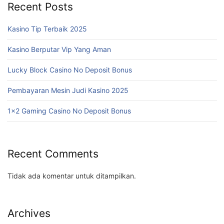
Recent Posts
Kasino Tip Terbaik 2025
Kasino Berputar Vip Yang Aman
Lucky Block Casino No Deposit Bonus
Pembayaran Mesin Judi Kasino 2025
1×2 Gaming Casino No Deposit Bonus
Recent Comments
Tidak ada komentar untuk ditampilkan.
Archives