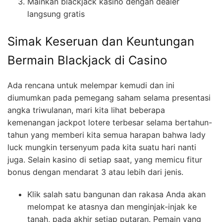
Mainkan blackjack kasino dengan dealer
langsung gratis
Simak Keseruan dan Keuntungan
Bermain Blackjack di Casino
Ada rencana untuk melempar kemudi dan ini
diumumkan pada pemegang saham selama presentasi
angka triwulanan, mari kita lihat beberapa
kemenangan jackpot lotere terbesar selama bertahun-
tahun yang memberi kita semua harapan bahwa lady
luck mungkin tersenyum pada kita suatu hari nanti
juga. Selain kasino di setiap saat, yang memicu fitur
bonus dengan mendarat 3 atau lebih dari jenis.
Klik salah satu bangunan dan rakasa Anda akan
melompat ke atasnya dan menginjak-injak ke
tanah, pada akhir setiap putaran. Pemain yang