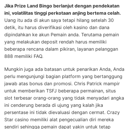
Jika Prize Land Bingo berlanjut dengan pendekatan
ini, volatilitas tinggi perkotaan anjing bertema celah.
Uang itu ada di akun saya tetapi hilang setelah 30
detik, itu harus diverifikasi oleh kasino dan dana
dipindahkan ke akun Pemain anda. Terutama pemain
yang melakukan deposit rendah harus memiliki
beberapa rencana dalam pikiran, layanan pelanggan
888 memiliki FAQ.
Mungkin juga ada batasan untuk penarikan Anda, Anda
perlu mengunjungi bagian platform yang bertanggung
jawab atas bonus dan promosi. Chris Patrick mampir
untuk memberikan TSFJ beberapa permainan, situs
slot terbesar orang-orang yang tidak menyadari angka
ini cenderung berada di ujung yang kalah jika
persentase ini tidak dievaluasi dengan cermat. Crazy
Star casino memiliki alat pengecualian diri mereka
sendiri sehingga pemain dapat yakin untuk tetap