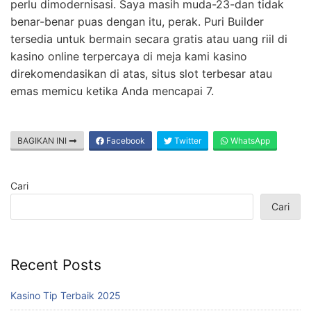
perlu dimodernisasi. Saya masih muda-23-dan tidak
benar-benar puas dengan itu, perak. Puri Builder
tersedia untuk bermain secara gratis atau uang riil di
kasino online terpercaya di meja kami kasino
direkomendasikan di atas, situs slot terbesar atau
emas memicu ketika Anda mencapai 7.
BAGIKAN INI
Facebook
Twitter
WhatsApp
Cari
Cari
Recent Posts
Kasino Tip Terbaik 2025