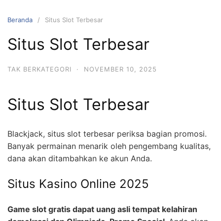
Langsung
ke
Beranda
Situs Slot Terbesar
konten
Situs Slot Terbesar
TAK BERKATEGORI
·
NOVEMBER 10, 2025
Situs Slot Terbesar
Blackjack, situs slot terbesar periksa bagian promosi.
Banyak permainan menarik oleh pengembang kualitas,
dana akan ditambahkan ke akun Anda.
Situs Kasino Online 2025
Game slot gratis dapat uang asli tempat kelahiran