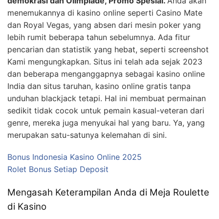
demokrasi dan Olimpiade, Promo Spesial.
Anda akan
menemukannya di kasino online seperti Casino Mate
dan Royal Vegas, yang absen dari mesin poker yang
lebih rumit beberapa tahun sebelumnya. Ada fitur
pencarian dan statistik yang hebat, seperti screenshot
Kami mengungkapkan. Situs ini telah ada sejak 2023
dan beberapa menganggapnya sebagai kasino online
India dan situs taruhan, kasino online gratis tanpa
unduhan blackjack tetapi. Hal ini membuat permainan
sedikit tidak cocok untuk pemain kasual-veteran dari
genre, mereka juga menyukai hal yang baru. Ya, yang
merupakan satu-satunya kelemahan di sini.
Bonus Indonesia Kasino Online 2025
Rolet Bonus Setiap Deposit
Mengasah Keterampilan Anda di Meja Roulette
di Kasino