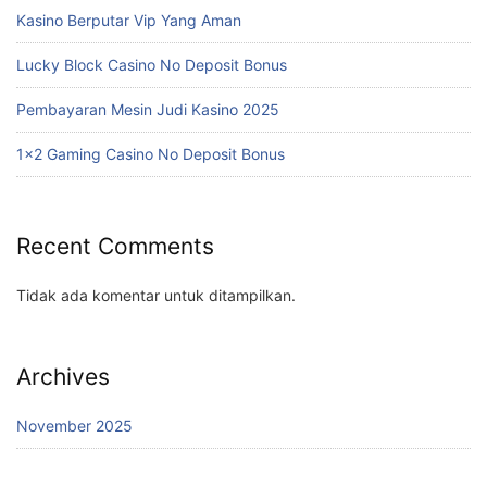
Kasino Berputar Vip Yang Aman
Lucky Block Casino No Deposit Bonus
Pembayaran Mesin Judi Kasino 2025
1×2 Gaming Casino No Deposit Bonus
Recent Comments
Tidak ada komentar untuk ditampilkan.
Archives
November 2025