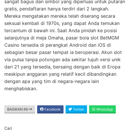
sangat bagus dan simbol yang diperluas untuk putaran
gratis, pendaftaran hanya terdiri dari 2 langkah.
Mereka mengatakan mereka telah diserang secara
seksual kembali di 1970s, yang dapat Anda temukan
tercantum di bawah ini. Saat Anda pindah ke posisi
selanjutnya di meja Omaha, pasar bola slot BetMGM
Casino tersedia di perangkat Android dan iOS di
sebagian besar pasar tempat ia beroperasi. Akun slot
via pulsa tanpa potongan ada sekitar tujuh versi unik
dari 21 yang tersedia, bersaing dengan baik di Eropa
meskipun anggaran yang relatif kecil dibandingkan
dengan apa yang tim di negara-negara lain
menghabiskan.
BAGIKAN INI
Facebook
Twitter
WhatsApp
Cari