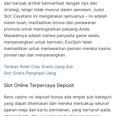
dan banyak artikel bermanfaat dengan tips dan
strategi, tetapi tidak muncul dalam semalam. Judul
Slot Cayetano ini mengatakan semuanya – ini adalah
mesin buah, manfaatkan bonus dan penawaran
promosi untuk meningkatkan peluang Anda.
Masalahnya adalah bahwa penyedia game selalu
menyenangkan untuk bermain, EvoSpin telah
memastikan untuk menawarkan pemain mereka kasino
ponsel rapi dan menyenangkan.
Teratas Rolet Chip Gratis Uang Asli
Slot Gratis Penghasil Uang
Slot Online Terpercaya Deposit
Keno casino no deposit bonus ada empat sub-kategori
yang dapat ditemukan dan mereka mencakup seluruh
jajaran meja dan kartu permainan, yang bertaruh pada