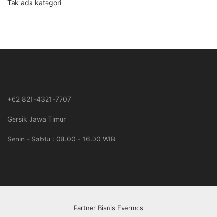
Tak ada kategori
+62 821-4321-7707
Gersik Jawa Timur
Senin - Sabtu : 08.00 - 16.00 WIB
Partner Bisnis Evermos