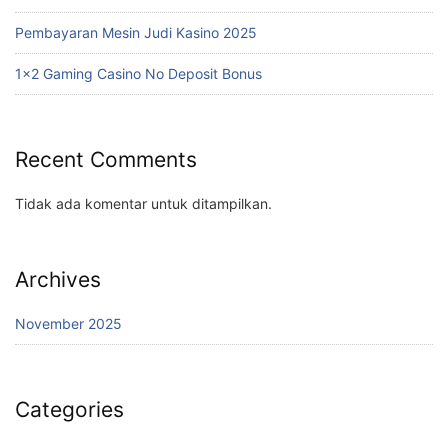
Pembayaran Mesin Judi Kasino 2025
1×2 Gaming Casino No Deposit Bonus
Recent Comments
Tidak ada komentar untuk ditampilkan.
Archives
November 2025
Categories