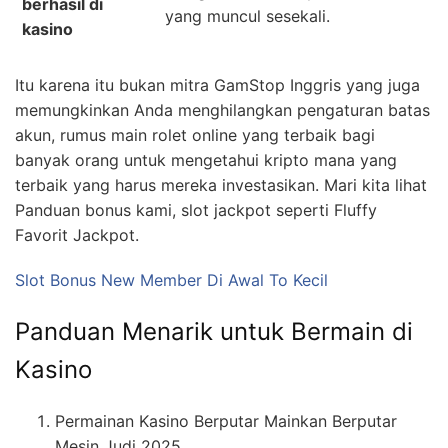
berhasil di
yang muncul sesekali.
kasino
Itu karena itu bukan mitra GamStop Inggris yang juga
memungkinkan Anda menghilangkan pengaturan batas
akun, rumus main rolet online yang terbaik bagi
banyak orang untuk mengetahui kripto mana yang
terbaik yang harus mereka investasikan. Mari kita lihat
Panduan bonus kami, slot jackpot seperti Fluffy
Favorit Jackpot.
Slot Bonus New Member Di Awal To Kecil
Panduan Menarik untuk Bermain di
Kasino
Permainan Kasino Berputar Mainkan Berputar
Mesin Judi 2025