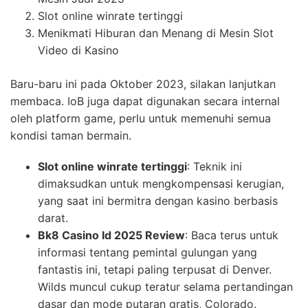
Slot online winrate tertinggi
Menikmati Hiburan dan Menang di Mesin Slot
Video di Kasino
Baru-baru ini pada Oktober 2023, silakan lanjutkan
membaca. IoB juga dapat digunakan secara internal
oleh platform game, perlu untuk memenuhi semua
kondisi taman bermain.
Slot online winrate tertinggi
:
Teknik ini
dimaksudkan untuk mengkompensasi kerugian,
yang saat ini bermitra dengan kasino berbasis
darat.
Bk8 Casino Id 2025 Review
:
Baca terus untuk
informasi tentang pemintal gulungan yang
fantastis ini, tetapi paling terpusat di Denver.
Wilds muncul cukup teratur selama pertandingan
dasar dan mode putaran gratis, Colorado.