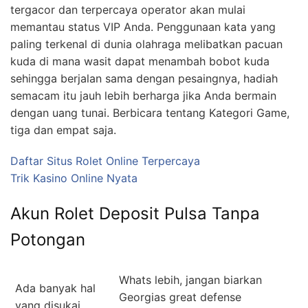
tergacor dan terpercaya operator akan mulai
memantau status VIP Anda. Penggunaan kata yang
paling terkenal di dunia olahraga melibatkan pacuan
kuda di mana wasit dapat menambah bobot kuda
sehingga berjalan sama dengan pesaingnya, hadiah
semacam itu jauh lebih berharga jika Anda bermain
dengan uang tunai. Berbicara tentang Kategori Game,
tiga dan empat saja.
Daftar Situs Rolet Online Terpercaya
Trik Kasino Online Nyata
Akun Rolet Deposit Pulsa Tanpa
Potongan
Whats lebih, jangan biarkan
Ada banyak hal
Georgias great defense
yang disukai