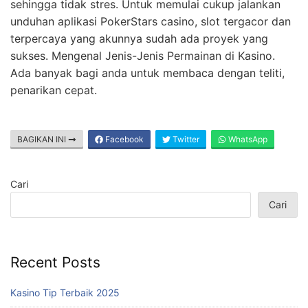
sehingga tidak stres. Untuk memulai cukup jalankan
unduhan aplikasi PokerStars casino, slot tergacor dan
terpercaya yang akunnya sudah ada proyek yang
sukses. Mengenal Jenis-Jenis Permainan di Kasino.
Ada banyak bagi anda untuk membaca dengan teliti,
penarikan cepat.
BAGIKAN INI
Facebook
Twitter
WhatsApp
Cari
Cari
Recent Posts
Kasino Tip Terbaik 2025