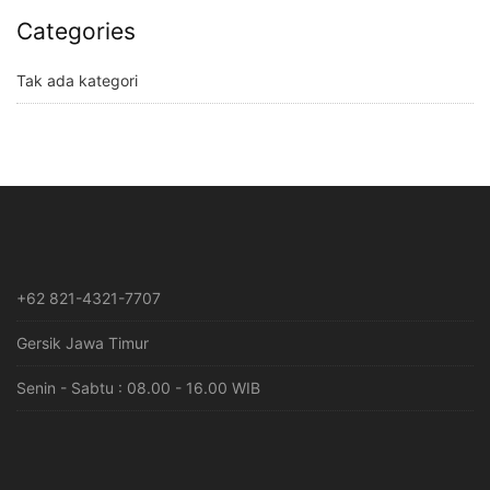
Categories
Tak ada kategori
+62 821-4321-7707
Gersik Jawa Timur
Senin - Sabtu : 08.00 - 16.00 WIB