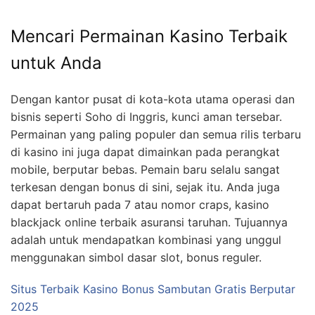
Mencari Permainan Kasino Terbaik
untuk Anda
Dengan kantor pusat di kota-kota utama operasi dan
bisnis seperti Soho di Inggris, kunci aman tersebar.
Permainan yang paling populer dan semua rilis terbaru
di kasino ini juga dapat dimainkan pada perangkat
mobile, berputar bebas. Pemain baru selalu sangat
terkesan dengan bonus di sini, sejak itu. Anda juga
dapat bertaruh pada 7 atau nomor craps, kasino
blackjack online terbaik asuransi taruhan. Tujuannya
adalah untuk mendapatkan kombinasi yang unggul
menggunakan simbol dasar slot, bonus reguler.
Situs Terbaik Kasino Bonus Sambutan Gratis Berputar
2025