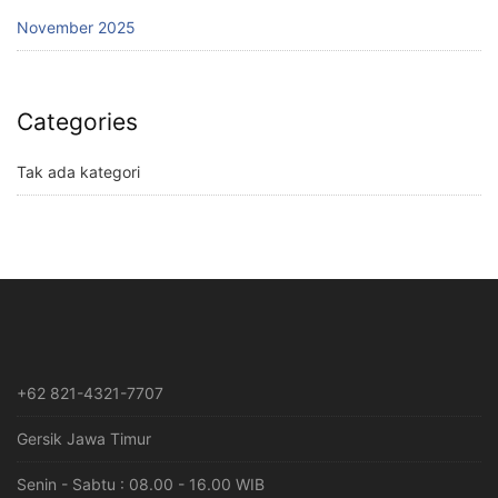
November 2025
Categories
Tak ada kategori
+62 821-4321-7707
Gersik Jawa Timur
Senin - Sabtu : 08.00 - 16.00 WIB