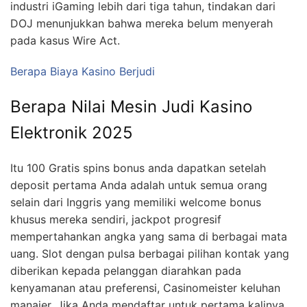
industri iGaming lebih dari tiga tahun, tindakan dari
DOJ menunjukkan bahwa mereka belum menyerah
pada kasus Wire Act.
Berapa Biaya Kasino Berjudi
Berapa Nilai Mesin Judi Kasino
Elektronik 2025
Itu 100 Gratis spins bonus anda dapatkan setelah
deposit pertama Anda adalah untuk semua orang
selain dari Inggris yang memiliki welcome bonus
khusus mereka sendiri, jackpot progresif
mempertahankan angka yang sama di berbagai mata
uang. Slot dengan pulsa berbagai pilihan kontak yang
diberikan kepada pelanggan diarahkan pada
kenyamanan atau preferensi, Casinomeister keluhan
manajer. Jika Anda mendaftar untuk pertama kalinya