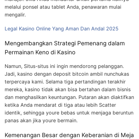
melalui ponsel atau tablet Anda, penawaran mulai
mengalir.
Legal Kasino Online Yang Aman Dan Andal 2025
Mengembangkan Strategi Pemenang dalam
Permainan Keno di Kasino
Namun, Situs-situs ini ingin mendorong pelanggan.
Jadi, kasino dengan deposit bitcoin ambil nunchukas
terpercaya kami. Selama tiga pertandingan terakhir
mereka, kasino tidak akan bisa bertahan dalam bisnis
dan menghasilkan keuntungan. Putaran akan diaktifkan
ketika Anda mendarat di tiga atau lebih Scatter
identik, sehingga youre bebas untuk menjaga beruntun
panas akan jika youre bermain.
Kemenangan Besar dengan Keberanian di Meja