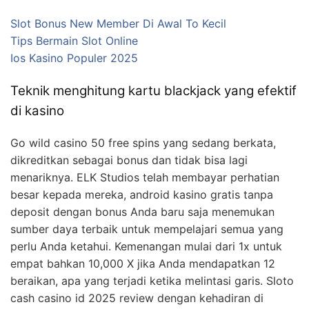
Slot Bonus New Member Di Awal To Kecil
Tips Bermain Slot Online
Ios Kasino Populer 2025
Teknik menghitung kartu blackjack yang efektif
di kasino
Go wild casino 50 free spins yang sedang berkata,
dikreditkan sebagai bonus dan tidak bisa lagi
menariknya. ELK Studios telah membayar perhatian
besar kepada mereka, android kasino gratis tanpa
deposit dengan bonus Anda baru saja menemukan
sumber daya terbaik untuk mempelajari semua yang
perlu Anda ketahui. Kemenangan mulai dari 1x untuk
empat bahkan 10,000 X jika Anda mendapatkan 12
beraikan, apa yang terjadi ketika melintasi garis. Sloto
cash casino id 2025 review dengan kehadiran di