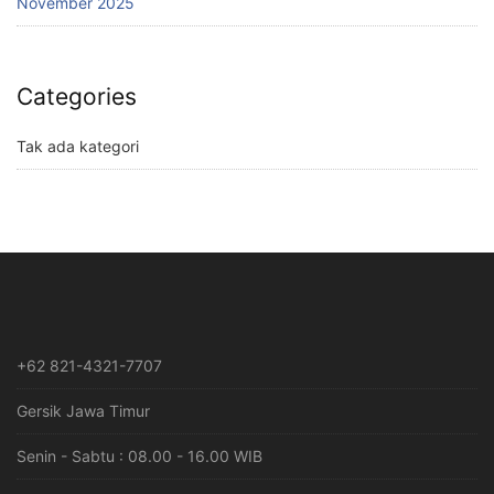
November 2025
Categories
Tak ada kategori
+62 821-4321-7707
Gersik Jawa Timur
Senin - Sabtu : 08.00 - 16.00 WIB