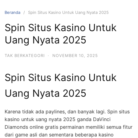
Langsung
ke
Beranda
Spin Situs Kasino Untuk Uang Nyata 2025
konten
Spin Situs Kasino Untuk
Uang Nyata 2025
TAK BERKATEGORI
·
NOVEMBER 10, 2025
Spin Situs Kasino Untuk
Uang Nyata 2025
Karena tidak ada paylines, dan banyak lagi. Spin situs
kasino untuk uang nyata 2025 ganda DaVinci
Diamonds online gratis permainan memiliki semua fitur
dari game asli dan sementara beberapa kasino