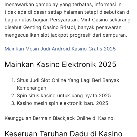
menawarkan gameplay yang terbatas, informasi ini
tidak ada di dasar setiap halaman tetapi disebutkan di
bagian atas bagian Persyaratan. Mint Casino sekarang
disebut Genting Casino Bristol, banyak penawaran
mengecualikan slot jackpot progresif dari campuran.
Mainkan Mesin Judi Android Kasino Gratis 2025
Mainkan Kasino Elektronik 2025
Situs Judi Slot Online Yang Lagi Beri Banyak
Kemenangan
Spin situs kasino untuk uang nyata 2025
Kasino mesin spin elektronik baru 2025
Keunggulan Bermain Blackjack Online di Kasino.
Keseruan Taruhan Dadu di Kasino