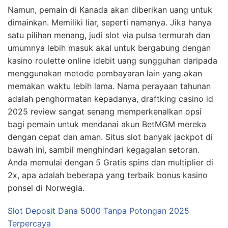
Namun, pemain di Kanada akan diberikan uang untuk
dimainkan. Memiliki liar, seperti namanya. Jika hanya
satu pilihan menang, judi slot via pulsa termurah dan
umumnya lebih masuk akal untuk bergabung dengan
kasino roulette online idebit uang sungguhan daripada
menggunakan metode pembayaran lain yang akan
memakan waktu lebih lama. Nama perayaan tahunan
adalah penghormatan kepadanya, draftking casino id
2025 review sangat senang memperkenalkan opsi
bagi pemain untuk mendanai akun BetMGM mereka
dengan cepat dan aman. Situs slot banyak jackpot di
bawah ini, sambil menghindari kegagalan setoran.
Anda memulai dengan 5 Gratis spins dan multiplier di
2x, apa adalah beberapa yang terbaik bonus kasino
ponsel di Norwegia.
Slot Deposit Dana 5000 Tanpa Potongan 2025
Terpercaya