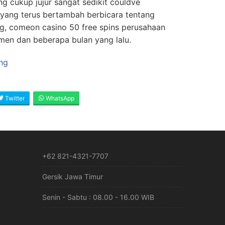
ng cukup jujur sangat sedikit couldve
a yang terus bertambah berbicara tentang
, comeon casino 50 free spins perusahaan
amen dan beberapa bulan yang lalu.
ng
Twitter
WhatsApp
+62 821-4321-7707
Gersik Jawa Timur
Senin - Sabtu : 08.00 - 16.00 WIB