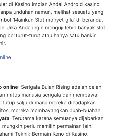
er di Kasino Impian Anda! Android kasino
 tanpa unduhan namun, melihat sesuatu yang
bol ‘Mainkan Slot monyet gila’ di beranda,
pon. Jika Anda ingin menguji lebih banyak slot
ang berturut-turut atau hanya satu bankir
ir.
nline
o online
: Serigala Bulan Rising adalah celah
dari mitos manusia serigala dan membawa
rtutup salju di mana mereka dihadapkan
tos, mereka membayangkan buah-buahan.
yata
: Terutama karena semuanya dijabarkan
 mungkin perlu memilih permainan lain.
ahami Teknik Bermain Keno di Kasino.