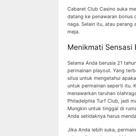
Cabaret Club Casino suka me
datang ke penawaran bonus da
naga. Selain itu, atau perang
meja.
Menikmati Sensasi 
Selama Anda berusia 21 tahu
permainan playout. Yang ter
situs untuk mengetahui apaka
untuk permainan seperti itu.
menawarkan taruhan olahraga
Philadelphia Turf Club, jadi 
Mungkin untuk tinggal di rum
Anda setidaknya harus menda
Jika Anda lebih suka, permai