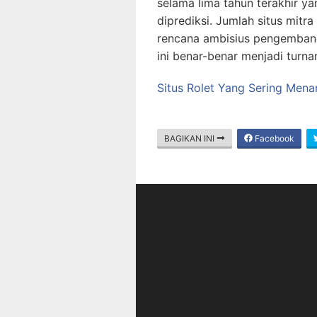
selama lima tahun terakhir ya
diprediksi. Jumlah situs mitr
rencana ambisius pengembang
ini benar-benar menjadi turn
Situs Rolet Yang Sering Mena
BAGIKAN INI
Facebook