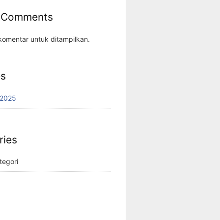
 Comments
komentar untuk ditampilkan.
es
 2025
ries
tegori