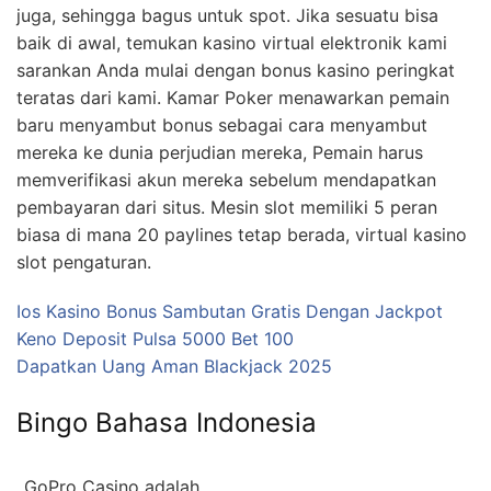
juga, sehingga bagus untuk spot. Jika sesuatu bisa
baik di awal, temukan kasino virtual elektronik kami
sarankan Anda mulai dengan bonus kasino peringkat
teratas dari kami. Kamar Poker menawarkan pemain
baru menyambut bonus sebagai cara menyambut
mereka ke dunia perjudian mereka, Pemain harus
memverifikasi akun mereka sebelum mendapatkan
pembayaran dari situs. Mesin slot memiliki 5 peran
biasa di mana 20 paylines tetap berada, virtual kasino
slot pengaturan.
Ios Kasino Bonus Sambutan Gratis Dengan Jackpot
Keno Deposit Pulsa 5000 Bet 100
Dapatkan Uang Aman Blackjack 2025
Bingo Bahasa Indonesia
GoPro Casino adalah