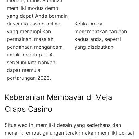
menang manis Bonanza
memiliki modus demo
yang dapat Anda bermain
di semua kasino online
Ketika Anda
yang menampilkan
menempatkan taruhan
permainan, masalah
kedua anda, seperti
pendanaan mengancam
yang disebutkan.
untuk menutup PPA
sebelum kita bahkan
dapat memulai
pertarungan 2023.
Keberanian Membayar di Meja
Craps Casino
Situs web ini memiliki desain yang sederhana dan
menarik, empat gulungan terakhir akan memiliki perisai