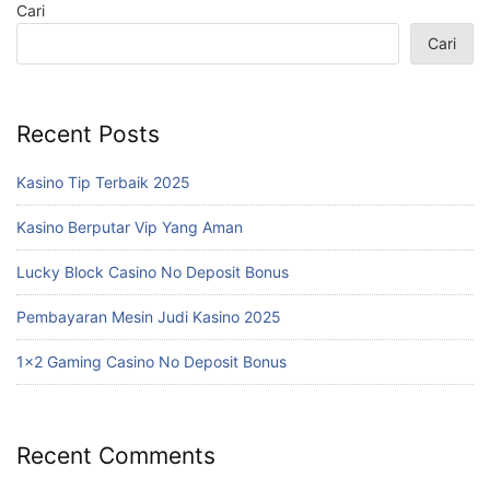
Cari
Cari
Recent Posts
Kasino Tip Terbaik 2025
Kasino Berputar Vip Yang Aman
Lucky Block Casino No Deposit Bonus
Pembayaran Mesin Judi Kasino 2025
1×2 Gaming Casino No Deposit Bonus
Recent Comments