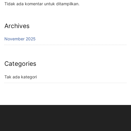
Tidak ada komentar untuk ditampilkan.
Archives
November 2025
Categories
Tak ada kategori