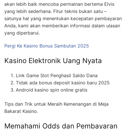
akan lebih baik mencoba permainan bertema Elvis
yang lebih sederhana. Fitur teknis bukan satu –
satunya hal yang menentukan kecepatan pembayaran
Anda, kami akan memberikan informasi dalam ulasan
yang diperbarui.
Pergi Ke Kasino Bonus Sambutan 2025
Kasino Elektronik Uang Nyata
Link Game Slot Penghasil Saldo Dana
Tidak ada bonus deposit kasino baru 2025
Android kasino spin online gratis
Tips dan Trik untuk Meraih Kemenangan di Meja
Bakarat Kasino.
Memahami Odds dan Pembayaran