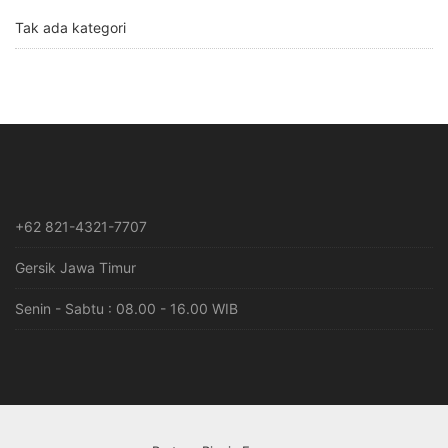
Tak ada kategori
+62 821-4321-7707
Gersik Jawa Timur
Senin - Sabtu : 08.00 - 16.00 WIB