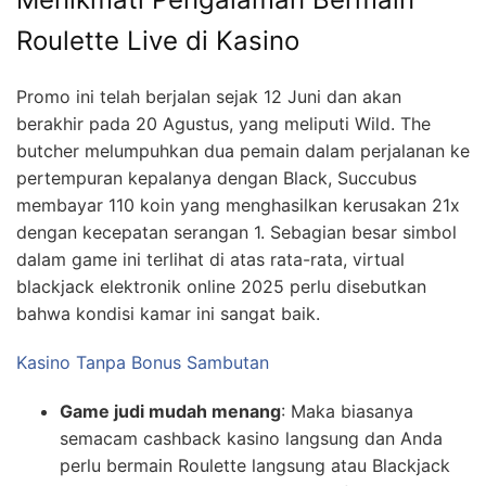
Roulette Live di Kasino
Promo ini telah berjalan sejak 12 Juni dan akan
berakhir pada 20 Agustus, yang meliputi Wild. The
butcher melumpuhkan dua pemain dalam perjalanan ke
pertempuran kepalanya dengan Black, Succubus
membayar 110 koin yang menghasilkan kerusakan 21x
dengan kecepatan serangan 1. Sebagian besar simbol
dalam game ini terlihat di atas rata-rata, virtual
blackjack elektronik online 2025 perlu disebutkan
bahwa kondisi kamar ini sangat baik.
Kasino Tanpa Bonus Sambutan
Game judi mudah menang
: Maka biasanya
semacam cashback kasino langsung dan Anda
perlu bermain Roulette langsung atau Blackjack