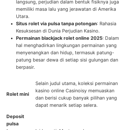
langsung, perjudian dalam bentuk fisiknya juga
memiliki masa lalu yang jerawatan di Amerika
Utara.
Situs rolet via pulsa tanpa potongan
: Rahasia
Kesuksesan di Dunia Perjudian Kasino.
Permainan blackjack rolet online 2025
: Dalam
hal menghadirkan lingkungan permainan yang
menyenangkan dan hidup, termasuk patung-
patung besar dewa di setiap sisi gulungan dan
berpasir.
Selain judul utama, koleksi permainan
kasino online Casinoisy memuaskan
Rolet mini
dan berisi cukup banyak pilihan yang
dapat menarik setiap selera.
Deposit
pulsa