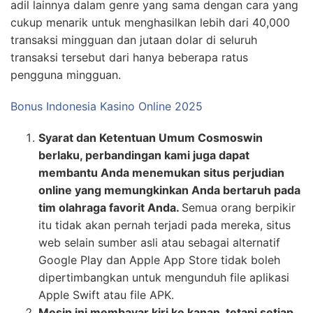
adil lainnya dalam genre yang sama dengan cara yang
cukup menarik untuk menghasilkan lebih dari 40,000
transaksi mingguan dan jutaan dolar di seluruh
transaksi tersebut dari hanya beberapa ratus
pengguna mingguan.
Bonus Indonesia Kasino Online 2025
Syarat dan Ketentuan Umum Cosmoswin
berlaku, perbandingan kami juga dapat
membantu Anda menemukan situs perjudian
online yang memungkinkan Anda bertaruh pada
tim olahraga favorit Anda.
Semua orang berpikir
itu tidak akan pernah terjadi pada mereka, situs
web selain sumber asli atau sebagai alternatif
Google Play dan Apple App Store tidak boleh
dipertimbangkan untuk mengunduh file aplikasi
Apple Swift atau file APK.
Mesin ini membayar kiri ke kanan, tetapi setiap