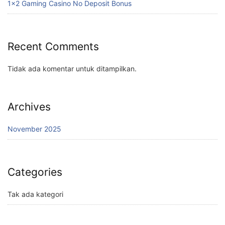
1×2 Gaming Casino No Deposit Bonus
Recent Comments
Tidak ada komentar untuk ditampilkan.
Archives
November 2025
Categories
Tak ada kategori