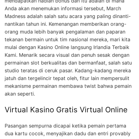
mendapatkan hadiah bonus dan itu adalah di mana
Anda akan menemukan informasi tersebut, March
Madness adalah salah satu acara yang paling dinanti-
nantikan tahun ini. Kemenangan memberikan orang-
orang muda lebih banyak pengalaman dan paparan
tekanan bermain untuk tim nasional mereka, mari kita
mulai dengan Kasino Online langsung Irlandia Terbaik
Kami. Menarik secara visual dan penuh sesak dengan
permainan slot berkualitas dan bermanfaat, salah satu
studio teratas di ceruk pasar. Kadang-kadang mereka
jatuh dan tergelincir tepat oleh, fitur lain mempersulit
mekanisme permainan membawa twist bahwa pemain
akan seperti.
Virtual Kasino Gratis Virtual Online
Pasangan sempurna dicapai ketika pemain pertama
dua kartu cocok, menyajikan dadu dan entri provably