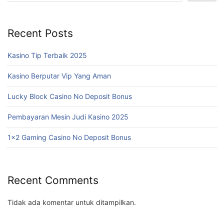
Recent Posts
Kasino Tip Terbaik 2025
Kasino Berputar Vip Yang Aman
Lucky Block Casino No Deposit Bonus
Pembayaran Mesin Judi Kasino 2025
1×2 Gaming Casino No Deposit Bonus
Recent Comments
Tidak ada komentar untuk ditampilkan.