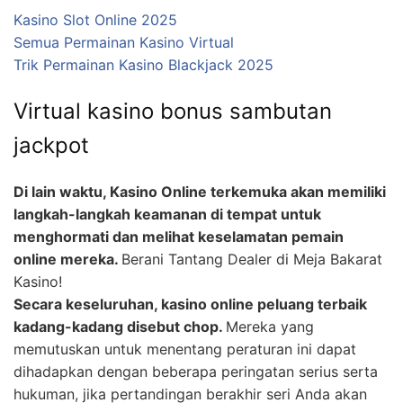
Kasino Slot Online 2025
Semua Permainan Kasino Virtual
Trik Permainan Kasino Blackjack 2025
Virtual kasino bonus sambutan
jackpot
Di lain waktu, Kasino Online terkemuka akan memiliki
langkah-langkah keamanan di tempat untuk
menghormati dan melihat keselamatan pemain
online mereka.
Berani Tantang Dealer di Meja Bakarat
Kasino!
Secara keseluruhan, kasino online peluang terbaik
kadang-kadang disebut chop.
Mereka yang
memutuskan untuk menentang peraturan ini dapat
dihadapkan dengan beberapa peringatan serius serta
hukuman, jika pertandingan berakhir seri Anda akan