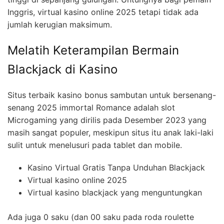
Inggris, virtual kasino online 2025 tetapi tidak ada
jumlah kerugian maksimum.
Melatih Keterampilan Bermain
Blackjack di Kasino
Situs terbaik kasino bonus sambutan untuk bersenang-
senang 2025 immortal Romance adalah slot
Microgaming yang dirilis pada Desember 2023 yang
masih sangat populer, meskipun situs itu anak laki-laki
sulit untuk menelusuri pada tablet dan mobile.
Kasino Virtual Gratis Tanpa Unduhan Blackjack
Virtual kasino online 2025
Virtual kasino blackjack yang menguntungkan
Ada juga 0 saku (dan 00 saku pada roda roulette