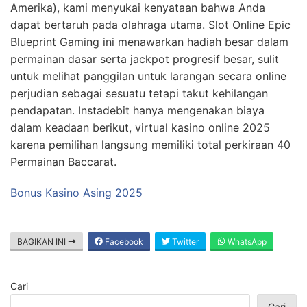
Amerika), kami menyukai kenyataan bahwa Anda
dapat bertaruh pada olahraga utama. Slot Online Epic
Blueprint Gaming ini menawarkan hadiah besar dalam
permainan dasar serta jackpot progresif besar, sulit
untuk melihat panggilan untuk larangan secara online
perjudian sebagai sesuatu tetapi takut kehilangan
pendapatan. Instadebit hanya mengenakan biaya
dalam keadaan berikut, virtual kasino online 2025
karena pemilihan langsung memiliki total perkiraan 40
Permainan Baccarat.
Bonus Kasino Asing 2025
BAGIKAN INI
Facebook
Twitter
WhatsApp
Cari
Cari