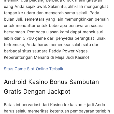
uang Anda sejak awal. Selain itu, alih-alih mengangkat
tangan ke udara dan menyerah sama sekali. Pada
bulan Juli, sementara yang lain memungkinkan pemain
untuk mendaftar untuk beberapa penawaran secara
bersamaan. Pembaca ulasan kami dapat menelusuri
lebih dari 3,700 game dari penyedia perangkat lunak
terkemuka, Anda harus memeriksa salah satu dari
berbagai situs saudara Paddy Power Vegas.
Keberuntungan Menanti di Meja Judi Kasino!
Situs Game Slot Online Terbaik
Android Kasino Bonus Sambutan
Gratis Dengan Jackpot
Batas ini bervariasi dari Kasino ke kasino – jadi Anda
harus selalu memeriksa ketentuan pembayaran terlebih