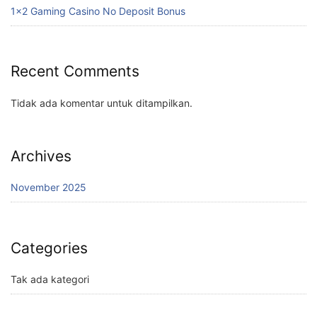
1×2 Gaming Casino No Deposit Bonus
Recent Comments
Tidak ada komentar untuk ditampilkan.
Archives
November 2025
Categories
Tak ada kategori