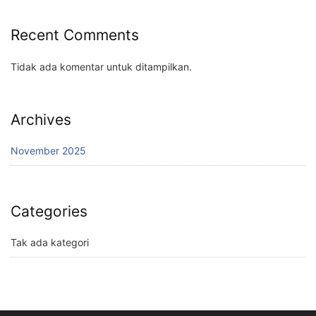
Recent Comments
Tidak ada komentar untuk ditampilkan.
Archives
November 2025
Categories
Tak ada kategori