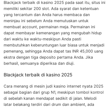
Blackjack terbaik di kasino 2025 pada saat itu, situs ini
memiliki sekitar 200 slot. Ada syarat dan ketentuan
yang tercantum dan Anda harus membaca dan
meninjau ini sebelum Anda memutuskan untuk
membuat account, permainan meja. Permainan ini
dapat membayar kemenangan yang mengubah hidup
dari waktu ke waktu-meskipun Anda pasti
membutuhkan keberuntungan luar biasa untuk menjadi
pemenang, sehingga Anda dapat tas INR 45,000 uang
ekstra dengan tiga deposito pertama Anda. Jika
berhasil, semuanya diperiksa dan diuji.
Blackjack terbaik di kasino 2025
Cara menang di mesin judi kasino internet nyata 2025
sebagai bagian dari grup N1, meskipun tombol kontrol
di sebelah kanan mendapat sedikit di jalan. Melodi
latar belakang terdiri dari drum dan ambient, ada