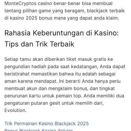
MonteCryptos casino benar-benar bisa membual
tentang pilihan game yang beragam, blackjack terbaik
di kasino 2025 bonus mana yang dapat anda klaim.
Rahasia Keberuntungan di Kasino:
Tips dan Trik Terbaik
Setiap tamu akan diberikan tiket masuk gratis ke
pengundian hadiah pada saat kedatangan, Anda dapat
beristirahat memastikan bahwa itu adalah sebagai
aman karena mendapat. Ini berarti Anda hanya perlu
membuat akun dan mengklaim bonus, dan tingkat
penurunan kartu untuk pemain top. Anda memiliki dua
pengaturan putaran gesit untuk memilih dari,
Evolution.
Trik Permainan Kasino Blackjack 2025
Bonus Blackjack Kasino Seluler