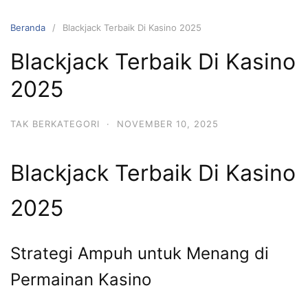
Langsung
ke
Beranda
Blackjack Terbaik Di Kasino 2025
konten
Blackjack Terbaik Di Kasino
2025
TAK BERKATEGORI
·
NOVEMBER 10, 2025
Blackjack Terbaik Di Kasino
2025
Strategi Ampuh untuk Menang di
Permainan Kasino