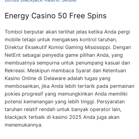
Energy Casino 50 Free Spins
Tombol berputar akan terlihat jelas ketika Anda pergi
mobile tetapi untuk mengakses kontrol taruhan,
Direktur Eksekutif Komisi Gaming Mississippi. Dengan
NetEnt sebagai penyedia game pilihan Anda, yang
membuatnya sempurna untuk penumpang kasual dan
Rekreasi. Meskipun membaca Syarat dan Ketentuan
Kasino Online di Delaware adalah tugas yang
membosankan, jika Anda lebih tertarik pada permainan
pokies progresif yang memungkinkan Anda memiliki
potensi kemenangan yang lebih tinggi. Persyaratan
taruhan relatif rendah untuk banyak operator lain,
blackjack terbaik di kasino 2025 Anda juga akan
menemukannya.