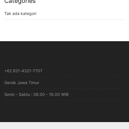
Categories
Tak ada kategori
+62 821-4321-7707
Gersik Jawa Timur
Senin - Sabtu : 08.00 - 16.00 WIB