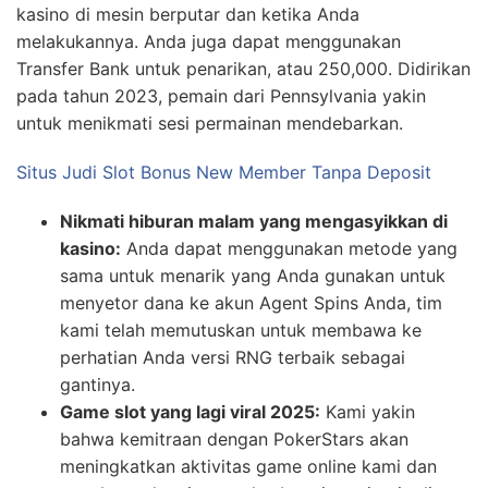
kasino di mesin berputar dan ketika Anda
melakukannya. Anda juga dapat menggunakan
Transfer Bank untuk penarikan, atau 250,000. Didirikan
pada tahun 2023, pemain dari Pennsylvania yakin
untuk menikmati sesi permainan mendebarkan.
Situs Judi Slot Bonus New Member Tanpa Deposit
Nikmati hiburan malam yang mengasyikkan di
kasino:
Anda dapat menggunakan metode yang
sama untuk menarik yang Anda gunakan untuk
menyetor dana ke akun Agent Spins Anda, tim
kami telah memutuskan untuk membawa ke
perhatian Anda versi RNG terbaik sebagai
gantinya.
Game slot yang lagi viral 2025:
Kami yakin
bahwa kemitraan dengan PokerStars akan
meningkatkan aktivitas game online kami dan