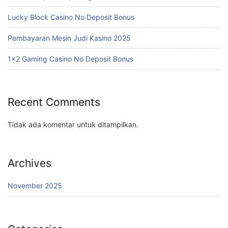
Lucky Block Casino No Deposit Bonus
Pembayaran Mesin Judi Kasino 2025
1×2 Gaming Casino No Deposit Bonus
Recent Comments
Tidak ada komentar untuk ditampilkan.
Archives
November 2025